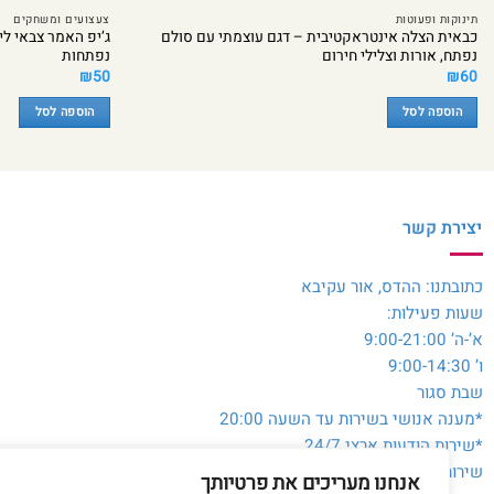
תינוקות ופעוטות
צעצועים ומשחקים
כבאית הצלה אינטראקטיבית – דגם עוצמתי עם סולם
ג’יפ האמר צבאי לי
נפתח, אורות וצלילי חירום
נפתחות
₪
50
₪
60
הוספה לסל
הוספה לסל
יצירת קשר
כתובתנו: ההדס, אור עקיבא
שעות פעילות:
א’-ה’ 9:00-21:00
ו’ 9:00-14:30
שבת סגור
*מענה אנושי בשירות עד השעה 20:00
*שירות הודעות ארצי 24/7
שירות לקוחות והזמנות:
054-3980564
אנחנו מעריכים את פרטיותך