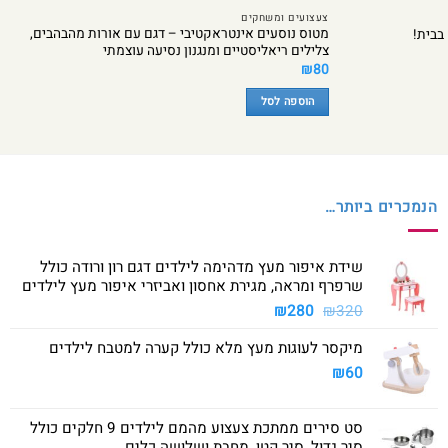
צעצועים ומשחקים
מטוס נוסעים אינטראקטיבי – דגם עם אורות מהבהבים,
בבית!
צלילים ריאליסטיים ומנגנון נסיעה עוצמתי
₪
80
הוספה לסל
הנמכרים ביותר…
שידת איפור מעץ מדהימה לילדים דגם רון ורודה כולל
שרפרף ומראה, מגירת אחסון ואביזרי איפור מעץ לילדים
המחיר
המחיר
₪
280
₪
320
המקורי
הנוכחי
מיקסר לעוגות מעץ מלא כולל קערה למטבח לילדים
היה:
הוא:
₪280.
₪320.
₪
60
סט סירים ממתכת צעצוע מהמם לילדים 9 חלקים כולל
סיר גדול, סיר קטן, מחבת ושלושה כלים