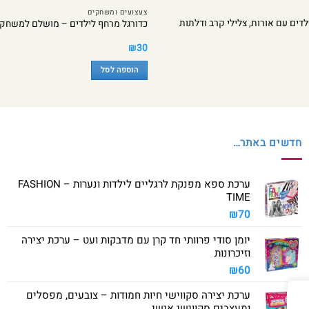
צעצועים ומשחקים
לדים עם אורות, צלילי קרב ודלתות
כדורגל מרחף לילדים – מושלם למשחק 
₪
30
הוספה לסל
חדשים באתר…
ערכת ספא מפנקת לרגליים לילדות ונערות – FASHION
TIME
₪
70
יומן סודי פרוותי חד קרן עם מדבקות ועט – ערכת יצירה
וזיכרונות
₪
60
ערכת יצירה סקווישי חיות חמודות – צובעים, מפסלים
ומעצבים סקווישי אישי