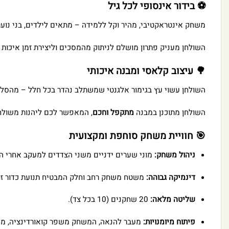
⚽ בידור אינסופי לכל גיל
משחק אינטראקטיבי, מהיר וקל ללמידה – מתאים לילדים, בני נוער
השולחן מעניק פתרון מושלם לניתוק מהמסכים וליצירת זמן איכות
🌳 עיצוב קלאסי ומבנה איכותי
השולחן עשוי עץ בגימור אלגנטי שמשתלב נהדר בכל חלל – מהסלו
השולחן מתוכנן במבנה
מתקפל וחכם
, המאפשר לכם ליהנות משולחן 
🎯 חוויית משחק סוחפת ומקצועית
ניהול משחק:
מוני שערים ידניים משני הצדדים למעקב אחרי ה
דינמיקה גבוהה:
משטח משחק רחב וחלק המבטיח תנועת כדור זו
שליטה מלאה:
20 שחקנים (10 בכל צד).
פיתוח מיומנויות:
מעבר להנאה, המשחק משפר קואורדינציה, מהיר