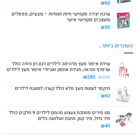
₪
60
ערכת יצירה סקווישי חיות חמודות – צובעים, מפסלים
ומעצבים סקווישי אישי
₪
50
הנמכרים ביותר…
שידת איפור מעץ מדהימה לילדים דגם רון ורודה כולל
שרפרף ומראה, מגירת אחסון ואביזרי איפור מעץ לילדים
המחיר
המחיר
₪
280
₪
320
המקורי
הנוכחי
מיקסר לעוגות מעץ מלא כולל קערה למטבח לילדים
היה:
הוא:
₪280.
₪320.
₪
60
סט סירים ממתכת צעצוע מהמם לילדים 9 חלקים כולל
סיר גדול, סיר קטן, מחבת ושלושה כלים
₪
40