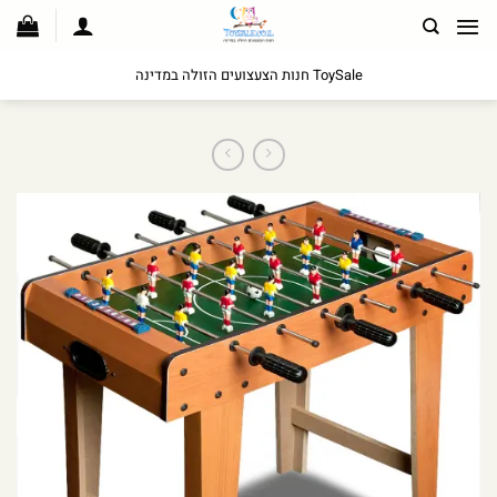
לג
תוכן
ToySale חנות הצעצועים הזולה במדינה