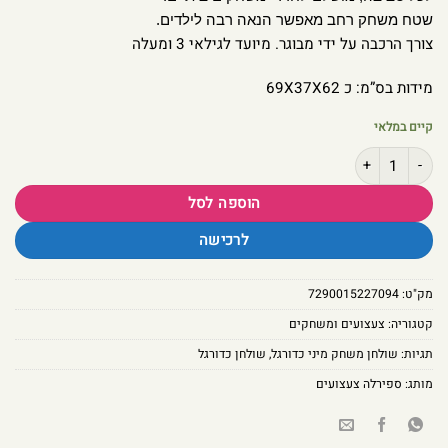
שטח משחק רחב מאפשר הנאה רבה לילדים.
צורך הרכבה על ידי מבוגר. מיועד לגילאי 3 ומעלה
מידות בס”מ: כ 69X37X62
קיים במלאי
כמות של שולחן כדורגל שולחן לעידוד משחקי חברה לילדים
הוספה לסל
לרכישה
מק"ט:
7290015227094
קטגוריה:
צעצועים ומשחקים
תגיות:
שולחן משחק מיני כדורגל
,
שולחן כדורגל
מותג:
ספירלה צעצועים