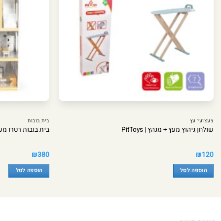
צעצועי עץ
בית בובות
שולחן גיהוץ מעץ + מגהץ | PitToys
בית בובות רטרו מע
₪
380
₪
120
הוספה לסל
הוספה לסל