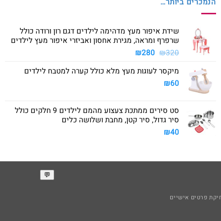
הנמכרים ביותר…
שידת איפור מעץ מדהימה לילדים דגם רון ורודה כולל
שרפרף ומראה, מגירת אחסון ואביזרי איפור מעץ לילדים
המחיר
המחיר
₪
280
₪
320
המקורי
הנוכחי
מיקסר לעוגות מעץ מלא כולל קערה למטבח לילדים
היה:
הוא:
₪280.
₪320.
₪
60
סט סירים ממתכת צעצוע מהמם לילדים 9 חלקים כולל
סיר גדול, סיר קטן, מחבת ושלושה כלים
₪
40
קת פרטים אישיים