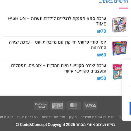
חדשים באתר…
ערכת ספא מפנקת לרגליים לילדות ונערות – FASHION
TIME
₪
70
יומן סודי פרוותי חד קרן עם מדבקות ועט – ערכת יצירה
וזיכרונות
₪
60
ערכת יצירה סקווישי חיות חמודות – צובעים, מפסלים
ומעצבים סקווישי אישי
₪
50
Visa
American
MasterCard
Visa
2
Express
משלוחים
מדיניות החזרת מוצרים
תקנון
מדיניות פרטיות
הסדרי נגישות
בקשת מחי
בניית ועיצוב אתרי מסחר Code&Concept Copyright 2026 ©