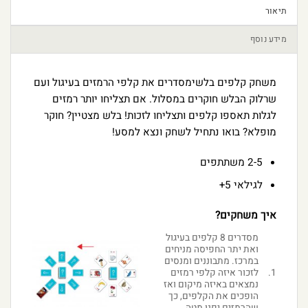
תיאור
מידע נוסף
משחק קלפים בלשימסדרים את קלפי הרמזים בעיגול ועם
שרלוק הבלש חוקרים במסלול. אם תצליחו יותר רמזים
לגלות תאספו קלפים ותצליחו לזכות! בלש מצטיין? חוקר
מופלא? בואו נתחיל לשחק ונצא למסע!
2-5 משתתפים
לגילאי 5+
איך משחקים?
מסדרים 8 קלפים בעיגול
ואת יתר החפיסה מניחים
במרכז. מתבוננים ומנסים
לזכור איזה קלפי רמזים
1.
נמצאים באיזה מיקום ואז
הופכים את הקלפים, כך
שהרמזים יפנו מטה.