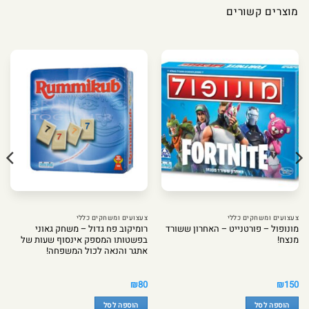
מוצרים קשורים
צעצועים ומשחקים כללי
צעצועים ומשחקים כללי
מונופול – פורטנייט – האחרון ששורד
רומיקוב פח גדול – משחק גאוני
מנצח!
בפשטותו המספק אינסוף שעות של
אתגר והנאה לכול המשפחה!
₪
80
₪
150
הוספה לסל
הוספה לסל