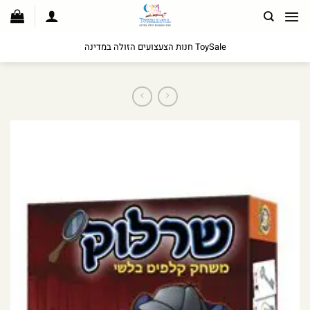
לג
תוכן
ToySale חנות הצעצועים הזולה במדינה