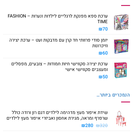
ערכת ספא מפנקת לרגליים לילדות ונערות – FASHION
TIME
₪
70
יומן סודי פרוותי חד קרן עם מדבקות ועט – ערכת יצירה
וזיכרונות
₪
60
ערכת יצירה סקווישי חיות חמודות – צובעים, מפסלים
ומעצבים סקווישי אישי
₪
50
הנמכרים ביותר…
שידת איפור מעץ מדהימה לילדים דגם רון ורודה כולל
שרפרף ומראה, מגירת אחסון ואביזרי איפור מעץ לילדים
המחיר
המחיר
₪
280
₪
320
המקורי
הנוכחי