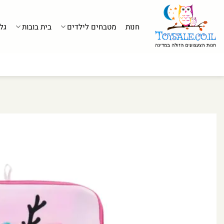
לג
תוכן
חנות
מטבחים לילדים
בית בובות
גל