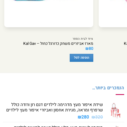
ציוד לבית הספר
מארז אביזרים משחק כדורגל כחול – Kal Gav
₪
80
הוספה לסל
הנמכרים ביותר…
שידת איפור מעץ מדהימה לילדים דגם רון ורודה כולל
שרפרף ומראה, מגירת אחסון ואביזרי איפור מעץ לילדים
המחיר
המחיר
₪
280
₪
320
המקורי
הנוכחי