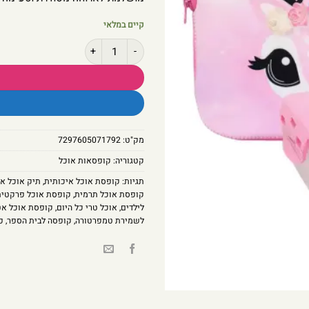
קיים במלאי
כמות של תיק אוכל איילה בצבע ורוד - קל גב v
מק"ט:
7297605071792
קטגוריה:
קופסאות אוכל
תגיות:
קופסת אוכל איכותית
,
תיק אוכל איילה
קופסת אוכל תרמית
,
קופסת אוכל פרקטית
לילדים
,
אוכל טרי כל היום
,
קופסת אוכל אט
לשמירת טמפרטורה
,
קופסה לבית הספר
,
פ