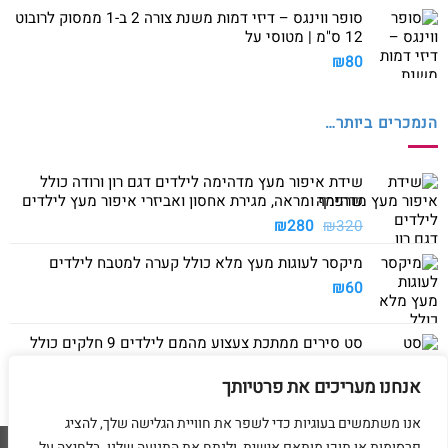
סופר ווינגס – דיזי דמות משנת צורה 2 ב-1 ממסוק לרובוט
12 ס"מ | מטוסי על
₪
80
הנמכרים ביותר…
שידת איפור מעץ מדהימה לילדים דגם רון ורודה כולל
שרפרף ומראה, מגירת אחסון ואביזרי איפור מעץ לילדים
המחיר
המחיר
₪
280
₪
320
המקורי
הנוכחי
מיקסר לעוגות מעץ מלא כולל קערה למטבח לילדים
היה:
הוא:
₪280.
₪320.
₪
60
סט סירים ממתכת צעצוע מהמם לילדים 9 חלקים כולל
סיר גדול, סיר קטן, מחבת ושלושה כלים
אנחנו מעריכים את פרטיותך
₪
40
אנו משתמשים בעוגיות כדי לשפר את חוויית הגלישה שלך, להציג
פרסומות או תוכן מותאם אישית, ולנתח את התנועה שלנו. בלחיצה על