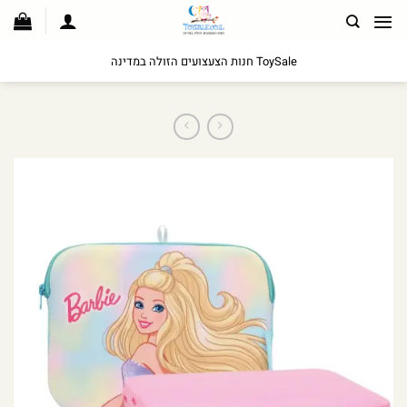
לג
תוכן
ToySale חנות הצעצועים הזולה במדינה