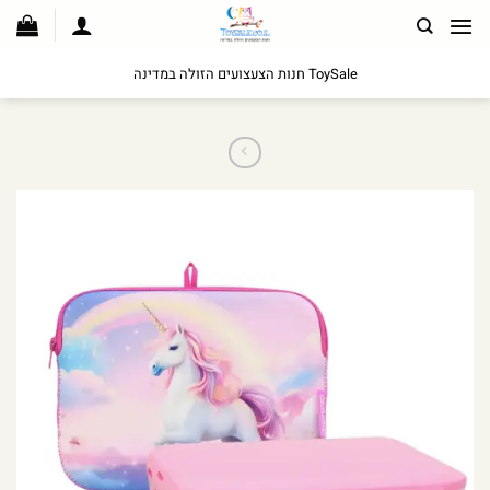
לג
תוכן
ToySale חנות הצעצועים הזולה במדינה