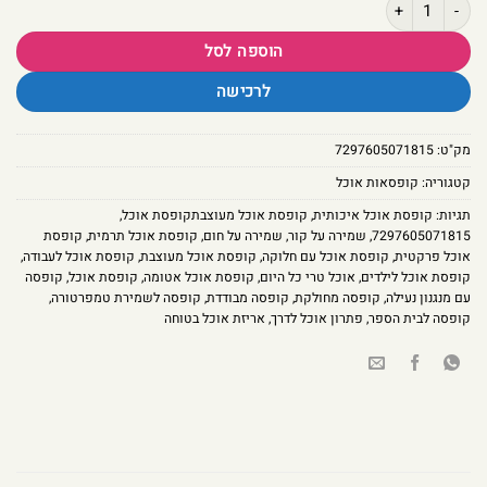
כמות של תיק אוכל חד קרן צבעוני - קל גב Kal Gav
הוספה לסל
לרכישה
מק"ט:
7297605071815
קטגוריה:
קופסאות אוכל
תגיות:
קופסת אוכל איכותית
,
קופסת אוכל מעוצבתקופסת אוכל
,
7297605071815
,
שמירה על קור
,
שמירה על חום
,
קופסת אוכל תרמית
,
קופסת
אוכל פרקטית
,
קופסת אוכל עם חלוקה
,
קופסת אוכל מעוצבת
,
קופסת אוכל לעבודה
,
קופסת אוכל לילדים
,
אוכל טרי כל היום
,
קופסת אוכל אטומה
,
קופסת אוכל
,
קופסה
עם מנגנון נעילה
,
קופסה מחולקת
,
קופסה מבודדת
,
קופסה לשמירת טמפרטורה
,
קופסה לבית הספר
,
פתרון אוכל לדרך
,
אריזת אוכל בטוחה