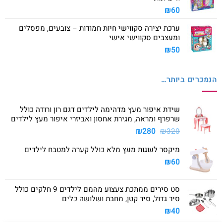
₪
60
ערכת יצירה סקווישי חיות חמודות – צובעים, מפסלים
ומעצבים סקווישי אישי
₪
50
הנמכרים ביותר…
שידת איפור מעץ מדהימה לילדים דגם רון ורודה כולל
שרפרף ומראה, מגירת אחסון ואביזרי איפור מעץ לילדים
המחיר
המחיר
₪
280
₪
320
המקורי
הנוכחי
מיקסר לעוגות מעץ מלא כולל קערה למטבח לילדים
היה:
הוא:
₪280.
₪320.
₪
60
סט סירים ממתכת צעצוע מהמם לילדים 9 חלקים כולל
סיר גדול, סיר קטן, מחבת ושלושה כלים
₪
40