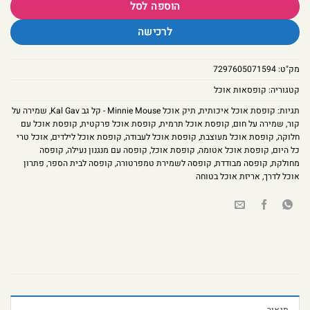
הוספה לסל
לרכישה
מק"ט:
7297605071594
קטגוריה:
קופסאות אוכל
תגיות:
קופסת אוכל איכותית
,
תיק אוכל Minnie Mouse - קל גב Kal Gav
,
שמירה על
קור
,
שמירה על חום
,
קופסת אוכל תרמית
,
קופסת אוכל פרקטית
,
קופסת אוכל עם
חלוקה
,
קופסת אוכל מעוצבת
,
קופסת אוכל לעבודה
,
קופסת אוכל לילדים
,
אוכל טרי
כל היום
,
קופסת אוכל אטומה
,
קופסת אוכל
,
קופסה עם מנגנון נעילה
,
קופסה
מחולקת
,
קופסה מבודדת
,
קופסה לשמירת טמפרטורה
,
קופסה לבית הספר
,
פתרון
אוכל לדרך
,
אריזת אוכל בטוחה
תיאור