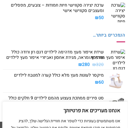
ערכת יצירה סקווישי חיות חמודות – צובעים, מפסלים
ומעצבים סקווישי אישי
₪
50
הנמכרים ביותר…
שידת איפור מעץ מדהימה לילדים דגם רון ורודה כולל
שרפרף ומראה, מגירת אחסון ואביזרי איפור מעץ לילדים
המחיר
המחיר
₪
280
₪
320
המקורי
הנוכחי
מיקסר לעוגות מעץ מלא כולל קערה למטבח לילדים
היה:
הוא:
₪280.
₪320.
₪
60
סט סירים ממתכת צעצוע מהמם לילדים 9 חלקים כולל
סיר גדול, סיר קטן, מחבת ושלושה כלים
אנחנו מעריכים את פרטיותך
₪
40
אנו משתמשים בעוגיות כדי לשפר את חוויית הגלישה שלך, להציג
פרסומות או תוכן מותאם אישית, ולנתח את התנועה שלנו. בלחיצה על