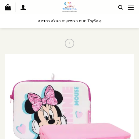
לג
תוכן
ToySale חנות הצעצועים הזולה במדינה