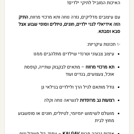
האיכות המוביל לתיקי ילדים!
עם עיצובים מדליקים, גזרה נוחה ותא מרכזי מרווח,
התיק
הזה אידיאלי לגני ילדים, חוגים, טיולים וסופי שבוע אצל
סבא וסבתא
.
✨ תכונות עיקריות:
עיצוב צבעוני וטרנדי שילדים מתלהבים ממנו
תא מרכזי מרווח
– מתאים לבקבוק שתייה, קופסת
אוכל, צעצועים, בגדים ועוד
גודל מותאם לגיל הרך ולילדים בגילאי גן
רצועות גב מרופדות
לנשיאה נוחה וקלה
מושלם לשימוש יומיומי, לטיולים, חוגים או סופשבוע
מחוץ לבית
איכות גבוהה מבית
KALGAV
– עמיד, קל משקל ונוח