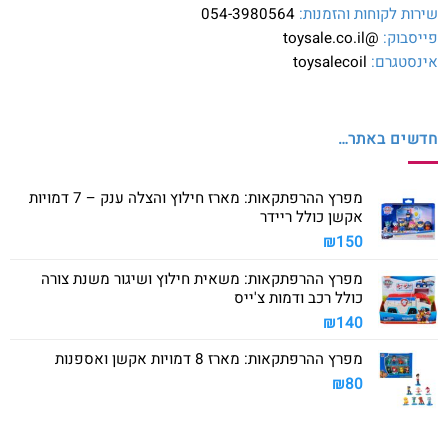
שירות לקוחות והזמנות:
054-3980564
פייסבוק:
@toysale.co.il
אינסטגרם:
toysalecoil
חדשים באתר…
מפרץ ההרפתקאות: מארז חילוץ והצלה ענק – 7 דמויות
אקשן כולל ריידר
₪
150
מפרץ ההרפתקאות: משאית חילוץ ושיגור משנת צורה
כולל רכב ודמות צ'ייס
₪
140
מפרץ ההרפתקאות: מארז 8 דמויות אקשן ואספנות
₪
80