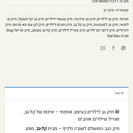
מק"ט:
7297605071211
קטגוריה:
תיקי גן
תגיות:
תיק גב לילדים
,
תיק גב איכותי
,
תיק צבעוני לילדים
,
תיק גב קל משקל
,
תיק גב
לפנאי
,
תיק גב לפעוטות
,
תיק גן קל גב
,
תיק חוגים לילדים
,
תיק לגן עם תא מרווח
,
תיק
לטיולים
,
תיק ליום יום ילדים
,
תיק סטייל לילדים
,
תיק קל-גב מעוצב
,
תיק אריאל Dog -
מבית Kal Gav
תיאור
🎒 תיק גב לילדים בעיצוב אופנתי – איכות של קל-גב,
סטייל שילדים אוהבים
תיק הגב המושלם לשגרה ולכיף – מבית
קל-גב
, מותג