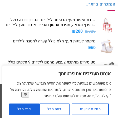
הנמכרים ביותר…
שידת איפור מעץ מדהימה לילדים דגם רון ורודה כולל
שרפרף ומראה, מגירת אחסון ואביזרי איפור מעץ לילדים
המחיר
המחיר
₪
280
₪
320
המקורי
הנוכחי
מיקסר לעוגות מעץ מלא כולל קערה למטבח לילדים
היה:
הוא:
₪280.
₪320.
₪
60
סט סירים ממתכת צעצוע מהמם לילדים 9 חלקים כולל
סיר גדול, סיר קטן, מחבת ושלושה כלים
אנחנו מעריכים את פרטיותך
₪
40
אנו משתמשים בעוגיות כדי לשפר את חוויית הגלישה שלך, להציג
פרסומות או תוכן מותאם אישית, ולנתח את התנועה שלנו. בלחיצה על
Visa
American
MasterCard
Visa
"קבל הכל", אתה מסכים לשימוש שלנו בעוגיות.
2
Express
דף הבית
מדיניות משלוחים
מדיניות החזרת מוצרים
תקנון
מדיניות פרטיות
הסדרי נגישות
בקשת מחיקת פרטים אישיים
התאם אישית
דחה הכל
קבל הכל
בניית ועיצוב אתרי מסחר Code&Concept Copyright 2026 ©