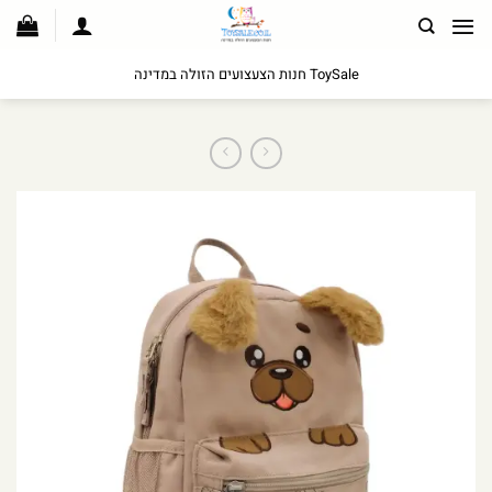
לג
תוכן
ToySale חנות הצעצועים הזולה במדינה