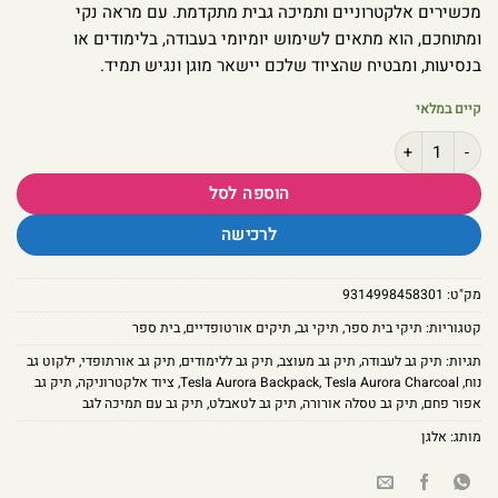
מכשירים אלקטרוניים ותמיכה גבית מתקדמת. עם מראה נקי
ומתוחכם, הוא מתאים לשימוש יומיומי בעבודה, בלימודים או
בנסיעות, ומבטיח שהציוד שלכם יישאר מוגן ונגיש תמיד.
קיים במלאי
כמות של תיק גב אורתופדי לטאבלט Tesla Aurora Backpack – צבע פחם יוקרתי
הוספה לסל
לרכישה
מק"ט:
9314998458301
קטגוריות:
תיקי בית ספר
,
תיקי גב
,
תיקים אורטופדיים
,
בית ספר
תגיות:
תיק גב לעבודה
,
תיק גב מעוצב
,
תיק גב ללימודים
,
תיק גב אורתופדי
,
ילקוט גב
נוח
,
Tesla Aurora Charcoal
,
Tesla Aurora Backpack
,
ציוד אלקטרוניקה
,
תיק גב
אפור פחם
,
תיק גב טסלה אורורה
,
תיק גב לטאבלט
,
תיק גב עם תמיכה לגב
מותג:
אלגן