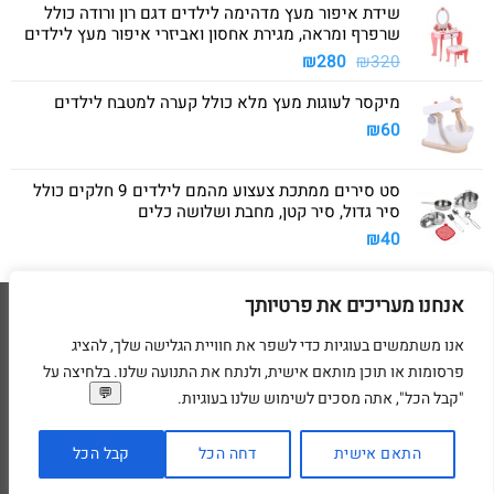
שידת איפור מעץ מדהימה לילדים דגם רון ורודה כולל
שרפרף ומראה, מגירת אחסון ואביזרי איפור מעץ לילדים
המחיר
המחיר
₪
280
₪
320
המקורי
הנוכחי
מיקסר לעוגות מעץ מלא כולל קערה למטבח לילדים
היה:
הוא:
₪280.
₪320.
₪
60
סט סירים ממתכת צעצוע מהמם לילדים 9 חלקים כולל
סיר גדול, סיר קטן, מחבת ושלושה כלים
₪
40
אנחנו מעריכים את פרטיותך
Visa
American
MasterCard
Visa
2
Express
אנו משתמשים בעוגיות כדי לשפר את חוויית הגלישה שלך, להציג
דף הבית
מדיניות משלוחים
מדיניות החזרת מוצרים
תקנון
מדיניות פרטיות
פרסומות או תוכן מותאם אישית, ולנתח את התנועה שלנו. בלחיצה על
הסדרי נגישות
בקשת מחיקת פרטים אישיים
"קבל הכל", אתה מסכים לשימוש שלנו בעוגיות.
בניית ועיצוב אתרי מסחר Code&Concept Copyright 2026 ©
התאם אישית
דחה הכל
קבל הכל