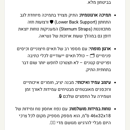
בביטחון מלא.
תמיכה ארגונומית:
התיק מצויד בתמיכה מיוחדת לגב
התחתון (Lower Back Support) 🛡️ ורצועות חזה
מתכווננות (Sternum Straps) המעניקות נוחות יוצאת
דופן גם במהלך שעות ארוכות של נשיאה.
ארגון מופתי:
עם מספר רב של תאים חיצוניים וכיסים
פנימיים 🗂️ – כולל תאים ייעודיים לכלי כתיבה
ופריטים קטנים – לא תצטרכו לחפש יותר שום דבר
בתחתית התיק.
עיצוב עמיד ואיכותי:
מבנה יציב, חומרים איכותיים
ורוכסנים מאובטחים מבטיחים עמידות לאורך זמן
ושמירה על החפצים שלכם 🔒.
נוחות במידות מושלמות:
עם נפח אחסון נוח ומידות של
46x32x18 ס”מ, הוא מספק מספיק מקום לכל צרכי
היום מבלי להרגיש מגושם מדי 🏃‍♂️.