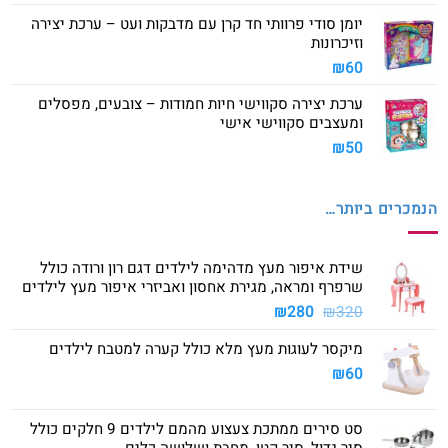
יומן סודי פרוותי חד קרן עם מדבקות ועט – ערכת יצירה
וזיכרונות
₪
60
ערכת יצירה סקווישי חיות חמודות – צובעים, מפסלים
ומעצבים סקווישי אישי
₪
50
הנמכרים ביותר…
שידת איפור מעץ מדהימה לילדים דגם רון ורודה כולל
שרפרף ומראה, מגירת אחסון ואביזרי איפור מעץ לילדים
המחיר
המחיר
₪
280
₪
320
המקורי
הנוכחי
מיקסר לעוגות מעץ מלא כולל קערה למטבח לילדים
היה:
הוא:
₪280.
₪320.
₪
60
סט סירים ממתכת צעצוע מהמם לילדים 9 חלקים כולל