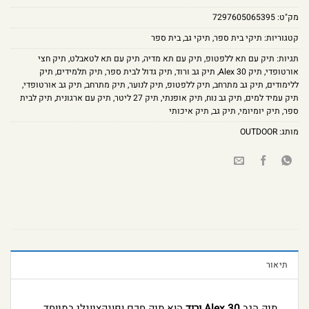
מק"ט:
7297605065395
קטגוריות:
תיקי בית ספר
,
תיקי גב
,
בית ספר
תגיות:
תיק עם תא ללפטופ
,
תיק עם תא מדיה
,
תיק עם תא לטאבלט
,
תיק חצי
אורטופדי
,
תיק Alex 30
,
תיק גב ורוד
,
תיק גדול לבית ספר
,
תיק תלמידים
,
תיק
ללימודים
,
תיק גב מתרחב
,
תיק ללפטופ
,
תיק לנוער
,
תיק מתרחב
,
תיק גב אורטופדי
,
תיק עמיד למים
,
תיק גב נוח
,
תיק אופנתי
,
תיק 27 ליטר
,
תיק עם ארגונית
,
תיק לבית
ספר
,
תיק יומיומי
,
תיק גב
,
תיק איכותי
מותג:
OUTDOOR
תיאור
תיק הגב
Alex 30 ורוד
הוא תיק חכם ופונקציונלי במיוחד,