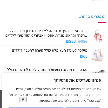
הנמכרים ביותר…
שידת איפור מעץ מדהימה לילדים דגם רון ורודה כולל
שרפרף ומראה, מגירת אחסון ואביזרי איפור מעץ לילדים
המחיר
המחיר
₪
280
₪
320
המקורי
הנוכחי
מיקסר לעוגות מעץ מלא כולל קערה למטבח לילדים
היה:
הוא:
₪280.
₪320.
₪
60
סט סירים ממתכת צעצוע מהמם לילדים 9 חלקים כולל
סיר גדול, סיר קטן, מחבת ושלושה כלים
אנחנו מעריכים את פרטיותך
₪
40
אנו משתמשים בעוגיות כדי לשפר את חוויית הגלישה שלך, להציג
פרסומות או תוכן מותאם אישית, ולנתח את התנועה שלנו. בלחיצה על
Visa
American
MasterCard
Visa
"קבל הכל", אתה מסכים לשימוש שלנו בעוגיות.
2
Express
דף הבית
מדיניות משלוחים
מדיניות החזרת מוצרים
תקנון
מדיניות פרטיות