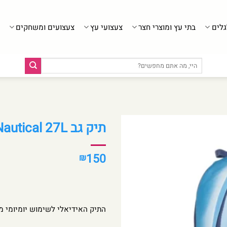
גלים
בתי עץ ומוצרי חצר
צעצועי עץ
צעצועים ומשחקים
חיפוש
עבור:
תיק גב Outdoor Nautical 27L – מעוצב, מאוורר ונוח ליומיום
150
₪
התיק האידיאלי לשימוש יומיומי מ