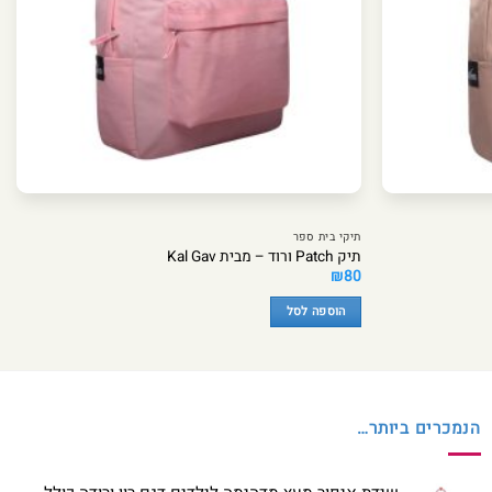
תיקי בית ספר
תיק Patch ורוד – מבית Kal Gav
₪
80
הוספה לסל
הנמכרים ביותר…