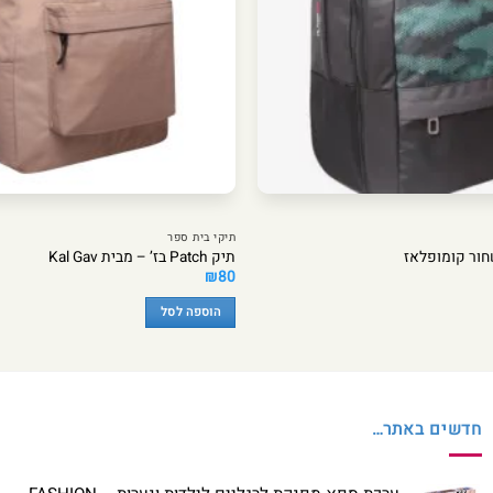
תיקי בית ספר
תיק Patch בז’ – מבית Kal Gav
₪
80
הוספה לסל
חדשים באתר…