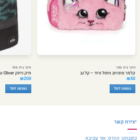
תיקי בית ספר
תיקי בית ספר
קלמר מתרחב חתול ורוד – קל גב
תיק ניתק Oliver שחור קומופלאז
₪
200
₪
50
הוספה לסל
הוספה לסל
יצירת קשר
כתובתנו: ההדס, אור עקיבא