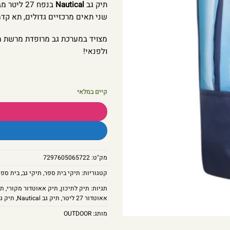
תיק גב
Nautical
בנפח 27 ליטר מבית
שני תאים מרכזיים גדולים, תא קדמ
מצויד במערכת גב מרופדת מרשת מא
ולפנאי!
קיים במלאי
מק"ט:
7297605065722
קטגוריות:
תיקי בית ספר
,
תיקי גב
,
בית ספר
תגיות:
תיק לתיכון
,
תיק אאוטדור מקורי
,
תי
אאוטדור 27 ליטר
,
תיק גב Nautical
,
תיק ג
מותג:
OUTDOOR