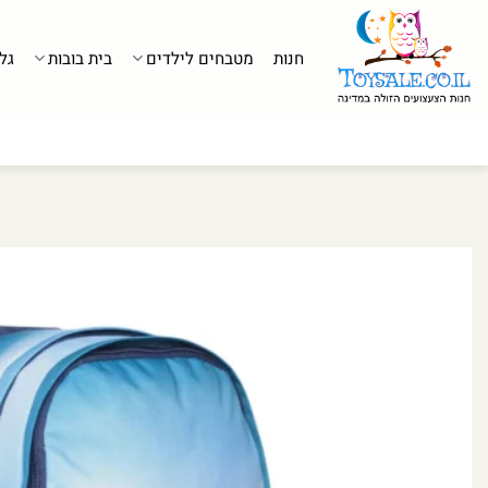
לג
תוכן
חנות
מטבחים לילדים
בית בובות
גל