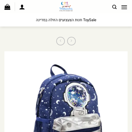
לג
תוכן
ToySale חנות הצעצועים הזולה במדינה