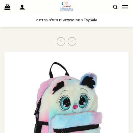
לג
תוכן
ToySale חנות הצעצועים הזולה במדינה