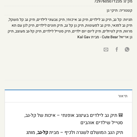
מק"ט:
7297605071235
קטגוריה:
תיקי גן
תגיות:
קל גב
,
תיק גב לילדים
,
תיק גב איכותי
,
תיק צבעוני לילדים
,
תיק גב קל משקל
,
תיק גב לפנאי
,
תיק גב לפעוטות
,
תיק גן קל גב
,
תיק חוגים לילדים
,
תיק לגן עם תא
מרווח
,
תיק לטיולים
,
תיק ליום יום ילדים
,
תיק סטייל לילדים
,
תיק קל-גב מעוצב
,
תיק
גן אריאל Cute Bear - מבית Kal Gav
תיאור
🎒 תיק גב לילדים בעיצוב אופנתי – איכות של קל-גב,
סטייל שילדים אוהבים
תיק הגב המושלם לשגרה ולכיף – מבית
קל-גב
, מותג