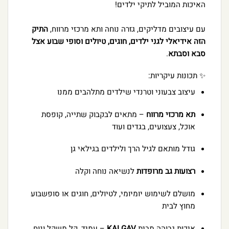
האיכות המוביל לתיקי ילדים!
עם עיצובים מדליקים, גזרה נוחה ותא מרכזי מרווח,
התיק
הזה אידיאלי לגני ילדים, חוגים, טיולים וסופי שבוע אצל
סבא וסבתא
.
✨ תכונות עיקריות:
עיצוב צבעוני וטרנדי שילדים מתלהבים ממנו
תא מרכזי מרווח
– מתאים לבקבוק שתייה, קופסת
אוכל, צעצועים, בגדים ועוד
גודל מותאם לגיל הרך ולילדים בגילאי גן
רצועות גב מרופדות
לנשיאה נוחה וקלה
מושלם לשימוש יומיומי, לטיולים, חוגים או סופשבוע
מחוץ לבית
איכות גבוהה מבית
KALGAV
– עמיד, קל משקל ונוח