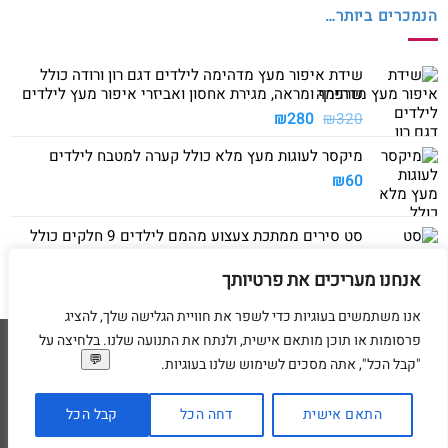
הנמכרים ביותר…
שידת איפור מעץ מדהימה לילדים דגם רון ורודה כולל
שרפרף ומראה, מגירת אחסון ואביזרי איפור מעץ לילדים
המחיר
המחיר
₪
280
₪
320
המקורי
הנוכחי
מיקסר לעוגות מעץ מלא כולל קערה למטבח לילדים
היה:
הוא:
₪280.
₪320.
₪
60
סט סירים ממתכת צעצוע מהמם לילדים 9 חלקים כולל
סיר גדול, סיר קטן, מחבת ושלושה כלים
אנחנו מעריכים את פרטיותך
₪
40
אנו משתמשים בעוגיות כדי לשפר את חוויית הגלישה שלך, להציג
פרסומות או תוכן מותאם אישית, ולנתח את התנועה שלנו. בלחיצה על
Visa
American
MasterCard
Visa
"קבל הכל", אתה מסכים לשימוש שלנו בעוגיות.
2
Express
דף הבית
מדיניות משלוחים
מדיניות החזרת מוצרים
תקנון
מדיניות פרטיות
הסדרי נגישות
בקשת מחיקת פרטים אישיים
התאם אישית
דחה הכל
קבל הכל
בניית ועיצוב אתרי מסחר Code&Concept Copyright 2026 ©