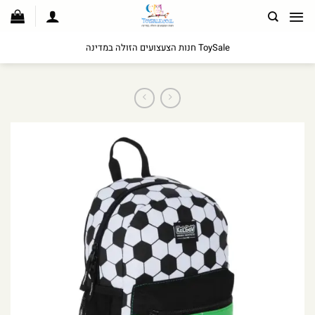
לג
תוכן
ToySale חנות הצעצועים הזולה במדינה