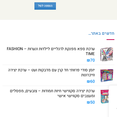
המקורי
הנוכחי
היה:
הוא:
הוספה לסל
₪25.
₪40.
חדשים באתר…
ערכת ספא מפנקת לרגליים לילדות ונערות – FASHION
TIME
₪
70
יומן סודי פרוותי חד קרן עם מדבקות ועט – ערכת יצירה
וזיכרונות
₪
60
ערכת יצירה סקווישי חיות חמודות – צובעים, מפסלים
ומעצבים סקווישי אישי
₪
50