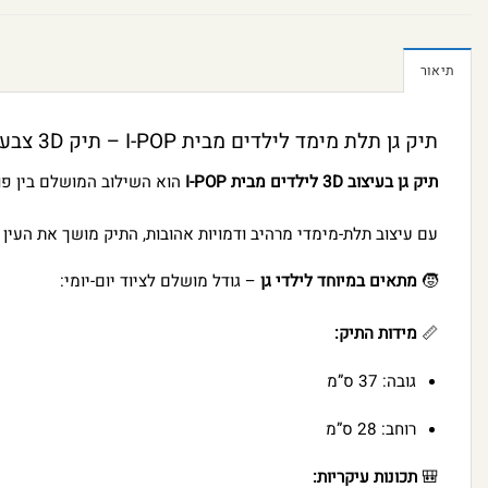
תיאור
תיק גן תלת מימד לילדים מבית I-POP – תיק 3D צבעוני, נוח ועמיד לגן וליומיום!
תיק גן בעיצוב 3D לילדים מבית I-POP
הוא השילוב המושלם בין פונ
עם עיצוב תלת-מימדי מרהיב ודמויות אהובות, התיק מושך את העין 
🧒
מתאים במיוחד לילדי גן
– גודל מושלם לציוד יום-יומי:
📏
מידות התיק:
גובה: 37 ס”מ
רוחב: 28 ס”מ
🎒
תכונות עיקריות: