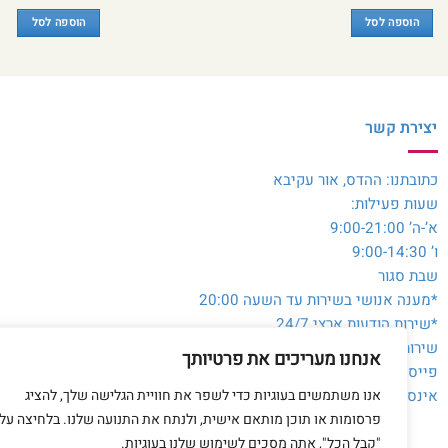
המקורי
הנוכחי
היה:
הוא:
הוספה לסל
הוספה לסל
₪25.
₪40.
יצירת קשר
כתובתנו: ההדס, אור עקיבא
שעות פעילות:
א’-ה’ 9:00-21:00
ו’ 9:00-14:30
שבת סגור
*מענה אנושי בשירות עד השעה 20:00
*שירות הודעות ארצי 24/7
שירות לקוחות והזמנות:
054-3980564
אנחנו מעריכים את פרטיותך
פייסבוק:
@toysale.co.il
אנו משתמשים בעוגיות כדי לשפר את חוויית הגלישה שלך, להציג
אינסטגרם:
toysalecoil
פרסומות או תוכן מותאם אישית, ולנתח את התנועה שלנו. בלחיצה על
"קבל הכל", אתה מסכים לשימוש שלנו בעוגיות.