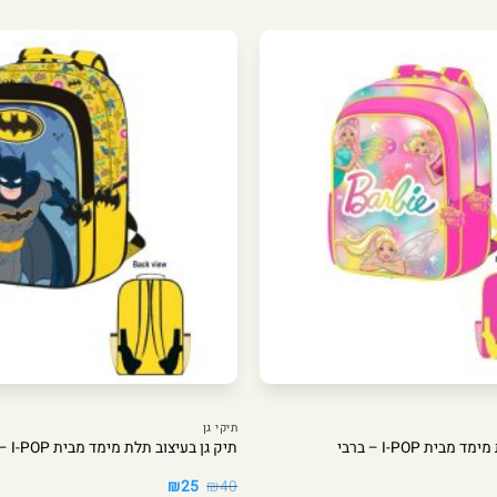
תיקי גן
בית I-POP – ברבי
תיק גן בעיצוב תלת מימד מבית I-POP – באטמן
המחיר
המחיר
₪
25
₪
40