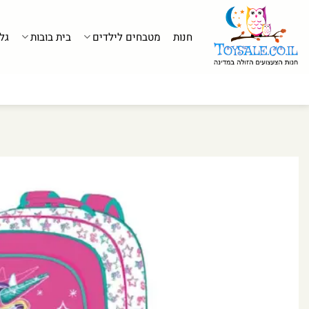
לג
תוכן
חנות
מטבחים לילדים
בית בובות
גל