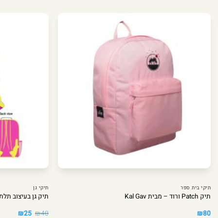
תיקי בית ספר
תיקי גן
תיק Patch ורוד – מבית Kal Gav
תיק גן בעיצוב תלת מימד מ
המחיר
המחיר
₪
25
₪
40
₪
80