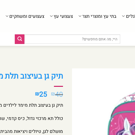
גלים
בתי עץ ומוצרי חצר
צעצועי עץ
צעצועים ומשחקים
חיפוש
עבור:
תיק גן בעיצוב תלת מימד מבית POP
המחיר
המחיר
25
40
₪
₪
המקורי
הנוכחי
תיק גן בעיצוב תלת מימד לילדים מבית I-POP – קל משקל, מרווח ונוח
היה:
הוא:
₪25.
₪40.
כולל תא מרכזי גדול, כיס קדמי, ש
מושלם לגן, טיולים ויציאות מהבית.