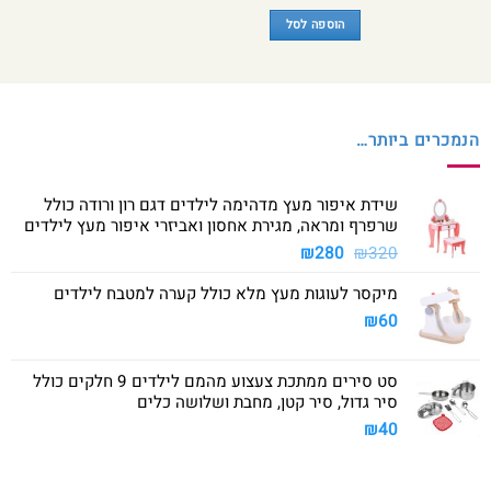
הוספה לסל
הנמכרים ביותר…
שידת איפור מעץ מדהימה לילדים דגם רון ורודה כולל
שרפרף ומראה, מגירת אחסון ואביזרי איפור מעץ לילדים
המחיר
המחיר
₪
280
₪
320
המקורי
הנוכחי
מיקסר לעוגות מעץ מלא כולל קערה למטבח לילדים
היה:
הוא:
₪280.
₪320.
₪
60
סט סירים ממתכת צעצוע מהמם לילדים 9 חלקים כולל
סיר גדול, סיר קטן, מחבת ושלושה כלים
₪
40