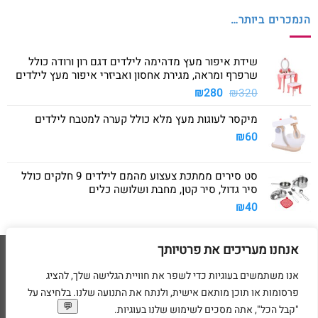
הנמכרים ביותר…
שידת איפור מעץ מדהימה לילדים דגם רון ורודה כולל
שרפרף ומראה, מגירת אחסון ואביזרי איפור מעץ לילדים
המחיר
המחיר
₪
280
₪
320
המקורי
הנוכחי
מיקסר לעוגות מעץ מלא כולל קערה למטבח לילדים
היה:
הוא:
₪280.
₪320.
₪
60
סט סירים ממתכת צעצוע מהמם לילדים 9 חלקים כולל
סיר גדול, סיר קטן, מחבת ושלושה כלים
₪
40
אנחנו מעריכים את פרטיותך
Visa
American
MasterCard
Visa
2
Express
אנו משתמשים בעוגיות כדי לשפר את חוויית הגלישה שלך, להציג
דף הבית
מדיניות משלוחים
מדיניות החזרת מוצרים
תקנון
מדיניות פרטיות
פרסומות או תוכן מותאם אישית, ולנתח את התנועה שלנו. בלחיצה על
הסדרי נגישות
בקשת מחיקת פרטים אישיים
"קבל הכל", אתה מסכים לשימוש שלנו בעוגיות.
בניית ועיצוב אתרי מסחר Code&Concept Copyright 2026 ©