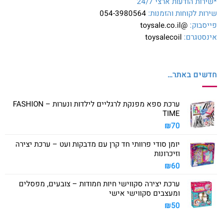
*שירות הודעות ארצי 24/7
שירות לקוחות והזמנות:
054-3980564
פייסבוק:
@toysale.co.il
אינסטגרם:
toysalecoil
חדשים באתר…
ערכת ספא מפנקת לרגליים לילדות ונערות – FASHION
TIME
₪
70
יומן סודי פרוותי חד קרן עם מדבקות ועט – ערכת יצירה
וזיכרונות
₪
60
ערכת יצירה סקווישי חיות חמודות – צובעים, מפסלים
ומעצבים סקווישי אישי
₪
50