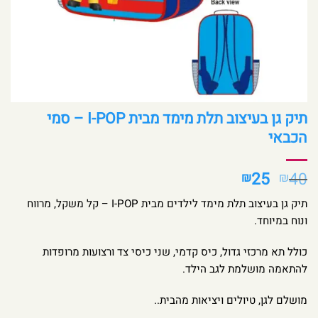
תיק גן בעיצוב תלת מימד מבית I-POP – סמי
הכבאי
המחיר
המחיר
25
40
₪
₪
המקורי
הנוכחי
תיק גן בעיצוב תלת מימד לילדים מבית I-POP – קל משקל, מרווח
היה:
הוא:
ונוח במיוחד.
₪25.
₪40.
כולל תא מרכזי גדול, כיס קדמי, שני כיסי צד ורצועות מרופדות
להתאמה מושלמת לגב הילד.
מושלם לגן, טיולים ויציאות מהבית..