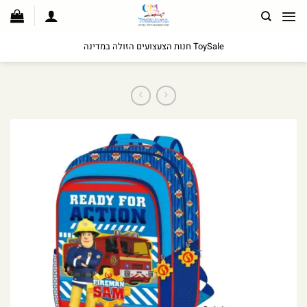
לג
תוכן
ToySale חנות הצעצועים הזולה במדינה