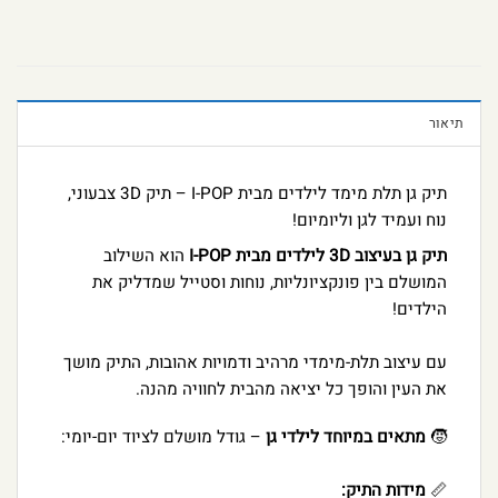
תיאור
תיק גן תלת מימד לילדים מבית I-POP – תיק 3D צבעוני,
נוח ועמיד לגן וליומיום!
תיק גן בעיצוב 3D לילדים מבית I-POP
הוא השילוב
המושלם בין פונקציונליות, נוחות וסטייל שמדליק את
הילדים!
עם עיצוב תלת-מימדי מרהיב ודמויות אהובות, התיק מושך
את העין והופך כל יציאה מהבית לחוויה מהנה.
🧒
מתאים במיוחד לילדי גן
– גודל מושלם לציוד יום-יומי:
📏
מידות התיק: