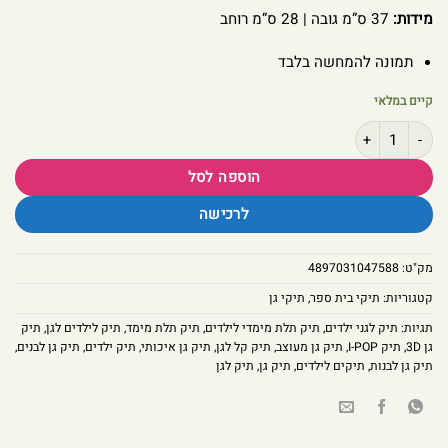
מידות:
37 ס”מ גובה | 28 ס”מ רוחב
תמונה להמחשה בלבד
קיים במלאי
כמות של תיק גן בעיצוב תלת מימד מבית I-POP - סמי הכבאי
הוספה לסל
לרכישה
מק"ט:
4897031047588
קטגוריות:
תיקי בית ספר
,
תיקי גן
תגיות:
תיק לגני ילדים
,
תיק תלת מימדי לילדים
,
תיק תלת מימד
,
תיק לילדים לגן
,
תיק
גן 3D
,
תיק I-POP
,
תיק גן מעוצב
,
תיק קל לגן
,
תיק גן איכותי
,
תיק ילדים
,
תיק גן לבנים
,
תיק גן לבנות
,
תיקים לילדים
,
תיק גן
,
תיק לגן