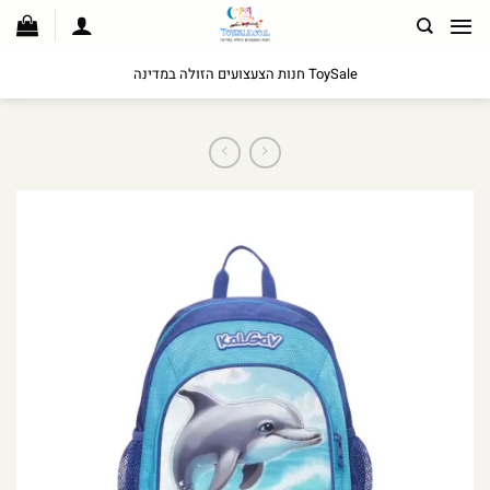
לג
תוכן
ToySale חנות הצעצועים הזולה במדינה