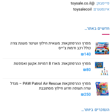
פייסבוק:
@toysale.co.il
אינסטגרם:
toysalecoil
חדשים באתר…
מפרץ ההרפתקאות: משאית חילוץ ושיגור משנת צורה
כולל רכב ודמות צ'ייס
₪
140
מפרץ ההרפתקאות: מארז 8 דמויות אקשן ואספנות
₪
80
מפרץ ההרפתקאות PAW Patrol Air Rescue – מגדל
שדה תעופה וזרוע חילוץ מסתובבת
₪
250
הנמכרים ביותר…