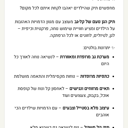
מחפשים תיק שהילדים יאהבו לקחת איתם לכל מקום?
תיק הגן נועם של קל-גב
מעוצב עם מגוון הדמויות האהובות
על הילדים ומציע חוויית שימוש נוחה, פרקטית וכיפית –
לגן, לטיולים, לחוגים או לכל הרפתקה.
✨ יתרונות בולטים:
מערכת גב מרופדת ומאווררת
– לנשיאה נוחה לאורך כל
היום
כתפיות מרופדות
– נוחות מקסימלית והתאמה מושלמת
תאים מרווחים ונגישים
– לאחסון קל ונוח של קופסת
אוכל, בקבוק, צעצועים ועוד
עיצוב מלא בסטייל וצבעים
– עם הדמויות שילדים הכי
אוהבים
תיק קל משקל
– נוח לנשיאה גם כשהוא מלא