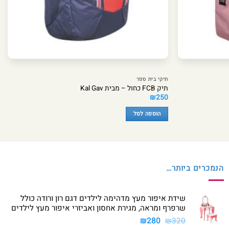
תיקי בית ספר
תיק FCB כחול – מבית Kal Gav
₪
250
הוספה לסל
הנמכרים ביותר…
שידת איפור מעץ מדהימה לילדים דגם רון ורודה כולל
שרפרף ומראה, מגירת אחסון ואביזרי איפור מעץ לילדים
המחיר
המחיר
₪
280
₪
320