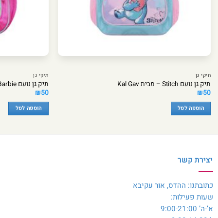
תיקי גן
תיקי גן
תיק גן נועם Stitch – מבית Kal Gav
תיק גן נועם Barbie – מבית Kal Gav
₪
50
₪
50
הוספה לסל
הוספה לסל
יצירת קשר
כתובתנו: ההדס, אור עקיבא
שעות פעילות:
א’-ה’ 9:00-21:00