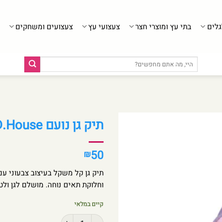
גלים
בתי עץ ומוצרי חצר
צעצועי עץ
צעצועים ומשחקים
חיפוש
עבור:
תיק גן נועם Gabbys D.House – מבית Kal Gav
50
₪
תיק גן קל משקל בעיצוב צבעוני עם
וחלוקת תאים נוחה. מושלם לגן ולטי
קיים במלאי
כמות של תיק גן נועם Gabbys D.House - מבית Kal Gav