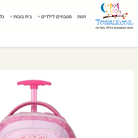
לג
תוכן
חנות
מטבחים לילדים
בית בובות
גל