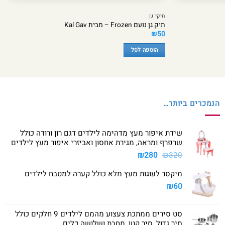
תיקי גן
תיק גן נועם Frozen – מבית Kal Gav
₪
50
הוספה לסל
הנמכרים ביותר…
שידת איפור מעץ מדהימה לילדים דגם רון ורודה כולל
שרפרף ומראה, מגירת אחסון ואביזרי איפור מעץ לילדים
המחיר
המחיר
₪
280
₪
320
המקורי
הנוכחי
מיקסר לעוגות מעץ מלא כולל קערה למטבח לילדים
היה:
הוא:
₪280.
₪320.
₪
60
סט סירים ממתכת צעצוע מהמם לילדים 9 חלקים כולל
סיר גדול, סיר קטן, מחבת ושלושה כלים