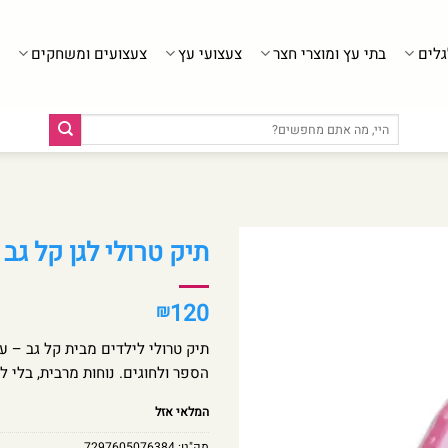
גלים
בתי עץ ומוצרי חצר
צעצועי עץ
צעצועים ומשחקים
חיפוש
עבור:
תיק טרולי לגן קל גב – Minnie Mouse 
120
₪
תיק טרולי לילדים מבית קל גב – עם
הספר ולחוגים. נוחות מרבית, בלי ל
המלאי אזל
מק"ט:
7297605076384