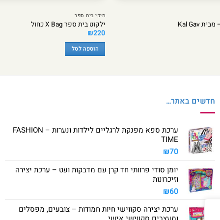
תיקי בית ספר
ילקוט בית ספר X Bag כחול
₪
220
הוספה לסל
חדשים באתר…
ערכת ספא מפנקת לרגליים לילדות ונערות – FASHION
TIME
₪
70
יומן סודי פרוותי חד קרן עם מדבקות ועט – ערכת יצירה
וזיכרונות
₪
60
ערכת יצירה סקווישי חיות חמודות – צובעים, מפסלים
ומעצבים סקווישי אישי