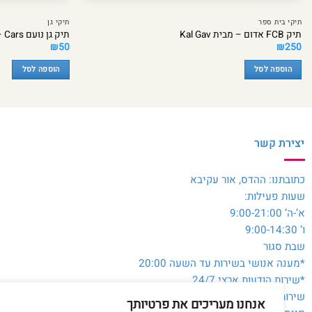
תיקי בית ספר
תיקי גן
תיק FCB אדום – מבית Kal Gav
תיק גן נועם Cars – מבית Kal Gav
₪
50
₪
250
הוספה לסל
הוספה לסל
יצירת קשר
כתובתנו: ההדס, אור עקיבא
שעות פעילות:
א’-ה’ 9:00-21:00
ו’ 9:00-14:30
שבת סגור
*מענה אנושי בשירות עד השעה 20:00
*שירות הודעות ארצי 24/7
שירות לקוחות והזמנות:
054-3980564
אנחנו מעריכים את פרטיותך