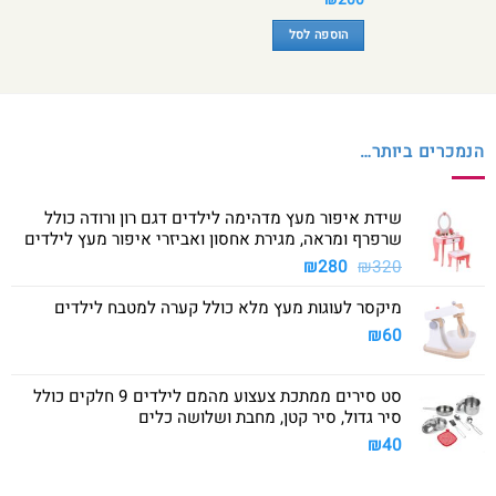
הוספה לסל
הנמכרים ביותר…
שידת איפור מעץ מדהימה לילדים דגם רון ורודה כולל
שרפרף ומראה, מגירת אחסון ואביזרי איפור מעץ לילדים
המחיר
המחיר
₪
280
₪
320
המקורי
הנוכחי
מיקסר לעוגות מעץ מלא כולל קערה למטבח לילדים
היה:
הוא:
₪280.
₪320.
₪
60
סט סירים ממתכת צעצוע מהמם לילדים 9 חלקים כולל
סיר גדול, סיר קטן, מחבת ושלושה כלים
₪
40