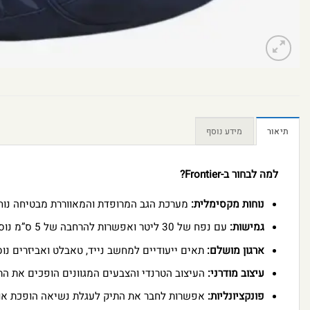
תיאור
מידע נוסף
למה לבחור ב-Frontier?
נוחות מקסימלית:
מערכת הגב המרופדת והמאווררת מבטיחה נוחו
גמישות:
עם נפח של 30 ליטר ואפשרות להרחבה של 5 ס”מ נוספים, התיק מתאים לכל צורך.
ארגון מושלם:
תאים ייעודיים למחשב נייד, טאבלט ואביזרים נו
עיצוב מודרני:
העיצוב הטרנדי והצבעים המגוונים הופכים את התיק לאccessory מושלם לכ
פונקציונליות:
אפשרות לחבר את התיק לעגלת נשיאה הופכת אותו