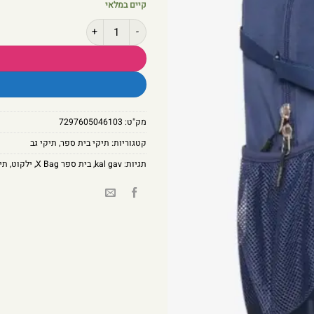
קיים במלאי
כמות של תיק מתרחב Frontier 30 נייבי
מק"ט:
7297605046103
קטגוריות:
תיקי בית ספר
,
תיקי גב
תגיות:
kal gav
,
בית ספר X Bag
,
ילקוט
,
תיק מ