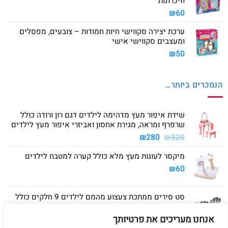
וזיכרונות
₪
60
ערכת יצירה סקווישי חיות חמודות – צובעים, מפסלים
ומעצבים סקווישי אישי
₪
50
הנמכרים ביותר…
שידת איפור מעץ מדהימה לילדים דגם רון ורודה כולל
שרפרף ומראה, מגירת אחסון ואביזרי איפור מעץ לילדים
המחיר
המחיר
₪
280
₪
320
המקורי
הנוכחי
מיקסר לעוגות מעץ מלא כולל קערה למטבח לילדים
היה:
הוא:
₪280.
₪320.
₪
60
סט סירים ממתכת צעצוע מהמם לילדים 9 חלקים כולל
סיר גדול, סיר קטן, מחבת ושלושה כלים
אנחנו מעריכים את פרטיותך
₪
40