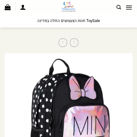
לג
תוכן
ToySale חנות הצעצועים הזולה במדינה