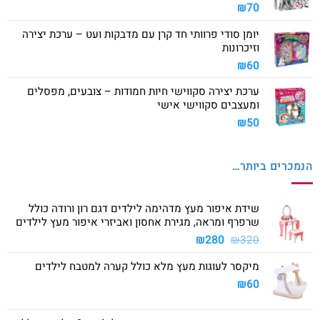
₪
70
יומן סודי פרוותי חד קרן עם מדבקות ועט – ערכת יצירה
וזיכרונות
₪
60
ערכת יצירה סקווישי חיות חמודות – צובעים, מפסלים
ומעצבים סקווישי אישי
₪
50
הנמכרים ביותר…
שידת איפור מעץ מדהימה לילדים דגם רון ורודה כולל
שרפרף ומראה, מגירת אחסון ואביזרי איפור מעץ לילדים
המחיר
המחיר
₪
280
₪
320
המקורי
הנוכחי
מיקסר לעוגות מעץ מלא כולל קערה למטבח לילדים
היה:
הוא:
₪280.
₪320.
₪
60