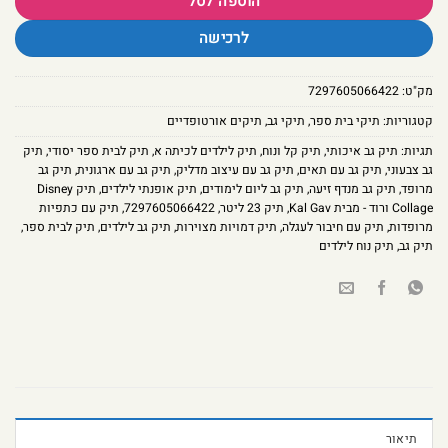
הוספה לסל
לרכישה
מק"ט:
7297605066422
קטגוריות:
תיקי בית ספר
,
תיקי גב
,
תיקים אורטופדיים
תגיות:
תיק גב איכותי
,
תיק קל ונוח
,
תיק לילדים לכיתה א
,
תיק לבית ספר יסודי
,
תיק
גב צבעוני
,
תיק גב עם תאים
,
תיק גב עם עיצוב מדליק
,
תיק גב עם ארגונית
,
תיק גב
מרופד
,
תיק גב מנדף זיעה
,
תיק גב ליום לימודים
,
תיק אופנתי לילדים
,
תיק Disney
Collage ורוד - מבית Kal Gav
,
תיק 23 ליטר
,
7297605066422
,
תיק עם כתפיות
מרופדות
,
תיק עם חיבור לעגלה
,
תיק דמויות מצוירות
,
תיק גב לילדים
,
תיק לבית ספר
,
תיק גב
,
תיק נוח לילדים
תיאור