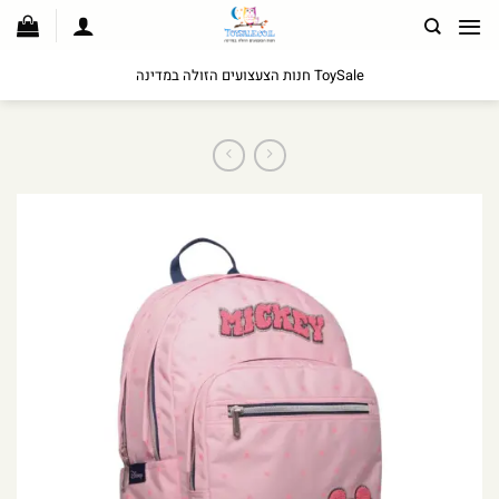
לג
תוכן
ToySale חנות הצעצועים הזולה במדינה