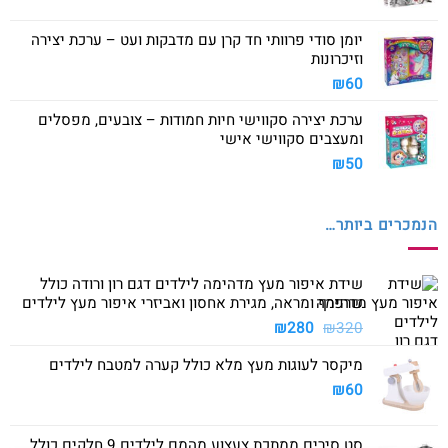
יומן סודי פרוותי חד קרן עם מדבקות ועט – ערכת יצירה
וזיכרונות
₪
60
ערכת יצירה סקווישי חיות חמודות – צובעים, מפסלים
ומעצבים סקווישי אישי
₪
50
הנמכרים ביותר…
שידת איפור מעץ מדהימה לילדים דגם רון ורודה כולל
שרפרף ומראה, מגירת אחסון ואביזרי איפור מעץ לילדים
המחיר
המחיר
₪
280
₪
320
המקורי
הנוכחי
מיקסר לעוגות מעץ מלא כולל קערה למטבח לילדים
היה:
הוא:
₪280.
₪320.
₪
60
סט סירים ממתכת צעצוע מהמם לילדים 9 חלקים כולל