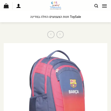
לג
תוכן
ToySale חנות הצעצועים הזולה במדינה