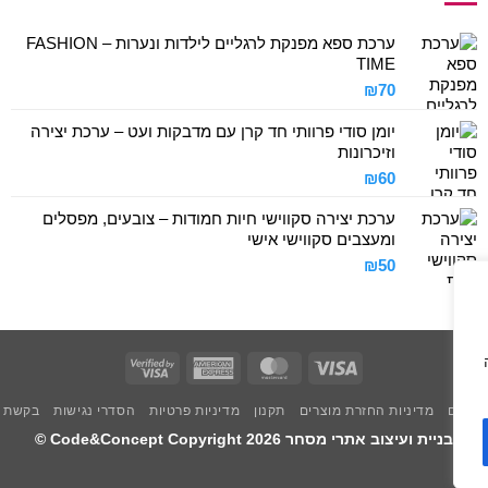
ערכת ספא מפנקת לרגליים לילדות ונערות – FASHION
TIME
₪
70
יומן סודי פרוותי חד קרן עם מדבקות ועט – ערכת יצירה
וזיכרונות
₪
60
ערכת יצירה סקווישי חיות חמודות – צובעים, מפסלים
ומעצבים סקווישי אישי
₪
50
Visa
American
MasterCard
Visa
2
Express
לוחים
מדיניות החזרת מוצרים
תקנון
מדיניות פרטיות
הסדרי נגישות
בקשת מ
בניית ועיצוב אתרי מסחר Code&Concept Copyright 2026 ©