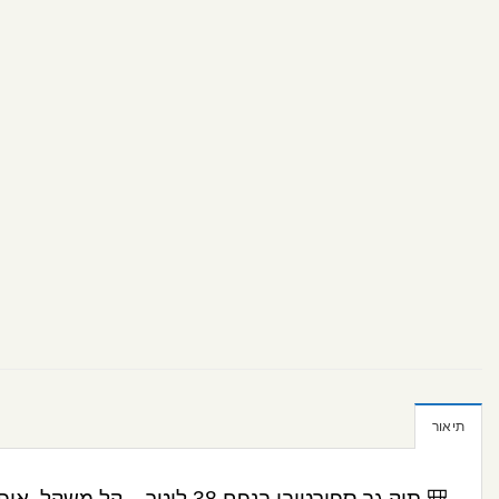
תיאור
🎒 תיק גב ספורטיבי בנפח 38 ליטר – קל משקל, אופנתי ונוח במיוחד!