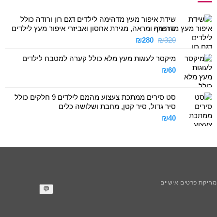
שידת איפור מעץ מדהימה לילדים דגם רון ורודה כולל
שרפרף ומראה, מגירת אחסון ואביזרי איפור מעץ לילדים
המחיר
המחיר
₪
280
₪
320
המקורי
הנוכחי
מיקסר לעוגות מעץ מלא כולל קערה למטבח לילדים
היה:
הוא:
₪280.
₪320.
₪
60
סט סירים ממתכת צעצוע מהמם לילדים 9 חלקים כולל
סיר גדול, סיר קטן, מחבת ושלושה כלים
₪
40
חיקת פרטים אישיים