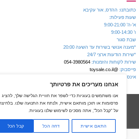
כתובתנו: ההדס, אור עקיבא
שעות פעילות:
א’-ה’ 9:00-21:00
ו’ 9:00-14:30
שבת סגור
*מענה אנושי בשירות עד השעה 20:00
*שירות הודעות ארצי 24/7
שירות לקוחות והזמנות:
054-3980564
פייסבוק:
@toysale.co.il
אינסטגרם:
toysalecoil
אנחנו מעריכים את פרטיותך
אנו משתמשים בעוגיות כדי לשפר את חוויית הגלישה שלך, להציג
פרסומות או תוכן מותאם אישית, ולנתח את התנועה שלנו. בלחיצה
על "קבל הכל", אתה מסכים לשימוש שלנו בעוגיות.
דף הבית
מדיניות מש
התאם אישית
דחה הכל
קבל הכל