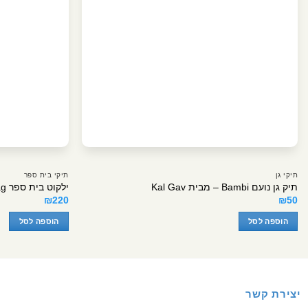
תיקי גן
תיקי בית ספר
תיק גן נועם Bambi – מבית Kal Gav
ילקוט בית ספר X Bag ורוד עם לב – קל גב
₪
220
₪
50
הוספה לסל
הוספה לסל
יצירת קשר