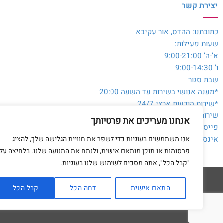
יצירת קשר
כתובתנו: ההדס, אור עקיבא
שעות פעילות:
א’-ה’ 9:00-21:00
ו’ 9:00-14:30
שבת סגור
*מענה אנושי בשירות עד השעה 20:00
*שירות הודעות ארצי 24/7
שירות לקוחות והזמנות:
054-3980564
אנחנו מעריכים את פרטיותך
פייסבוק:
@toysale.co.il
אנו משתמשים בעוגיות כדי לשפר את חוויית הגלישה שלך, להציג
אינסטגרם:
toysalecoil
פרסומות או תוכן מותאם אישית, ולנתח את התנועה שלנו. בלחיצה על
"קבל הכל", אתה מסכים לשימוש שלנו בעוגיות.
התאם אישית
דחה הכל
קבל הכל
דף הבית
מדיניות 