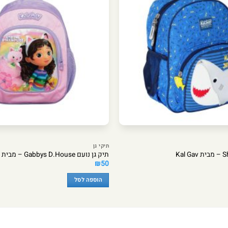
תיקי גן
תיק גן נועם Gabbys D.House – מבית Kal Gav
₪
50
הוספה לסל