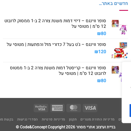
חדשים באתר…
סופר ווינגס – דיזי דמות משנת צורה 2 ב-1 ממסוק לרובוט
12 ס"מ | מטוסי על
₪
80
סופר ווינגס – ג'ט בעל 7 כדורי מזל והפתעות | מטוסי על
₪
120
סופר ווינגס – קריסטל דמות משנת צורה 2 ב-1 ממטוס
לרובוט 12 ס"מ | מטוסי על
₪
80
Visa
American
MasterCard
Visa
2
Express
משלוחים
מדיניות החזרת מוצרים
תקנון
מדיניות פרטיות
הסדרי נגישות
בקשת מחי
בניית ועיצוב אתרי מסחר Code&Concept Copyright 2026 ©