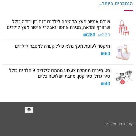
הנמכרים ביותר…
שידת איפור מעץ מדהימה לילדים דגם רון ורודה כולל
שרפרף ומראה, מגירת אחסון ואביזרי איפור מעץ לילדים
המחיר
המחיר
₪
280
₪
320
המקורי
הנוכחי
מיקסר לעוגות מעץ מלא כולל קערה למטבח לילדים
היה:
הוא:
₪280.
₪320.
₪
60
סט סירים ממתכת צעצוע מהמם לילדים 9 חלקים כולל
סיר גדול, סיר קטן, מחבת ושלושה כלים
₪
40
קת פרטים אישיים