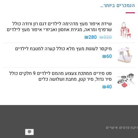
הנמכרים ביותר…
שידת איפור מעץ מדהימה לילדים דגם רון ורודה כולל
שרפרף ומראה, מגירת אחסון ואביזרי איפור מעץ לילדים
המחיר
המחיר
₪
280
₪
320
המקורי
הנוכחי
מיקסר לעוגות מעץ מלא כולל קערה למטבח לילדים
היה:
הוא:
₪280.
₪320.
₪
60
סט סירים ממתכת צעצוע מהמם לילדים 9 חלקים כולל
סיר גדול, סיר קטן, מחבת ושלושה כלים
₪
40
קת פרטים אישיים