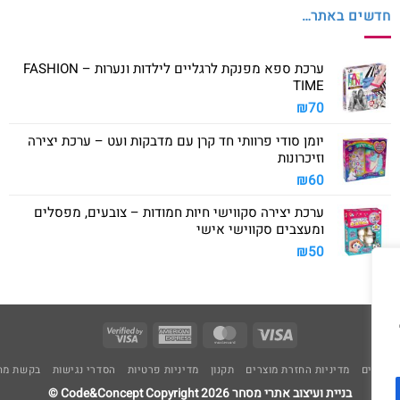
חדשים באתר…
ערכת ספא מפנקת לרגליים לילדות ונערות – FASHION
TIME
₪
70
יומן סודי פרוותי חד קרן עם מדבקות ועט – ערכת יצירה
וזיכרונות
₪
60
ערכת יצירה סקווישי חיות חמודות – צובעים, מפסלים
ומעצבים סקווישי אישי
₪
50
Visa
American
MasterCard
Visa
2
Express
משלוחים
מדיניות החזרת מוצרים
תקנון
מדיניות פרטיות
הסדרי נגישות
בקשת מחי
בניית ועיצוב אתרי מסחר Code&Concept Copyright 2026 ©