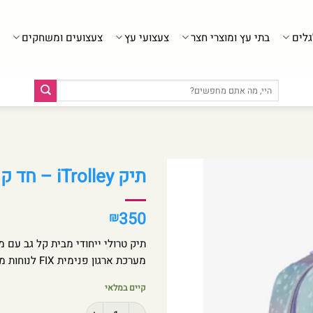
גלים
בתי עץ ומוצרי חצר
צעצועי עץ
צעצועים ומשחקים
חיפוש
עבור:
תיק iTrolley – חד קרן לילך
350
₪
תיק טרולי ייחודי מבית קל גב עם 
מערכת ארגון פנימית FIX לנוחות מקסימלית.
קיים במלאי
כמות של תיק iTrolley - חד קרן לילך