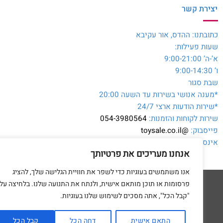
יצירת קשר
כתובתנו: ההדס, אור עקיבא
שעות פעילות:
א’-ה’ 9:00-21:00
ו’ 9:00-14:30
שבת סגור
*מענה אנושי בשירות עד השעה 20:00
*שירות הודעות ארצי 24/7
שירות לקוחות והזמנות:
054-3980564
פייסבוק:
@toysale.co.il
אינסטגרם:
toysalecoil
אנחנו מעריכים את פרטיותך
אנו משתמשים בעוגיות כדי לשפר את חוויית הגלישה שלך, להציג
פרסומות או תוכן מותאם אישית, ולנתח את התנועה שלנו. בלחיצה על
"קבל הכל", אתה מסכים לשימוש שלנו בעוגיות.
דף הבית
מדיניות 
התאם אישית
דחה הכל
קבל הכל