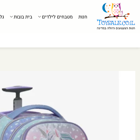
לג
תוכן
חנות
מטבחים לילדים
בית בובות
גל