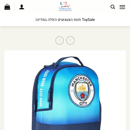
לג
תוכן
ToySale חנות הצעצועים הזולה במדינה