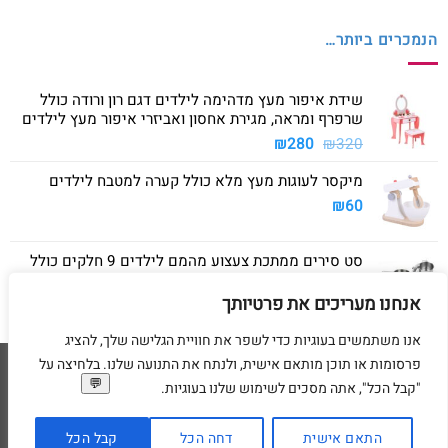
הנמכרים ביותר…
שידת איפור מעץ מדהימה לילדים דגם רון ורודה כולל
שרפרף ומראה, מגירת אחסון ואביזרי איפור מעץ לילדים
המחיר
המחיר
₪
280
₪
320
המקורי
הנוכחי
מיקסר לעוגות מעץ מלא כולל קערה למטבח לילדים
היה:
הוא:
₪280.
₪320.
₪
60
סט סירים ממתכת צעצוע מהמם לילדים 9 חלקים כולל
סיר גדול, סיר קטן, מחבת ושלושה כלים
אנחנו מעריכים את פרטיותך
₪
40
אנו משתמשים בעוגיות כדי לשפר את חוויית הגלישה שלך, להציג
פרסומות או תוכן מותאם אישית, ולנתח את התנועה שלנו. בלחיצה על
Visa
American
MasterCard
Visa
"קבל הכל", אתה מסכים לשימוש שלנו בעוגיות.
2
Express
דף הבית
מדיניות משלוחים
מדיניות החזרת מוצרים
תקנון
מדיניות פרטיות
הסדרי נגישות
בקשת מחיקת פרטים אישיים
התאם אישית
דחה הכל
קבל הכל