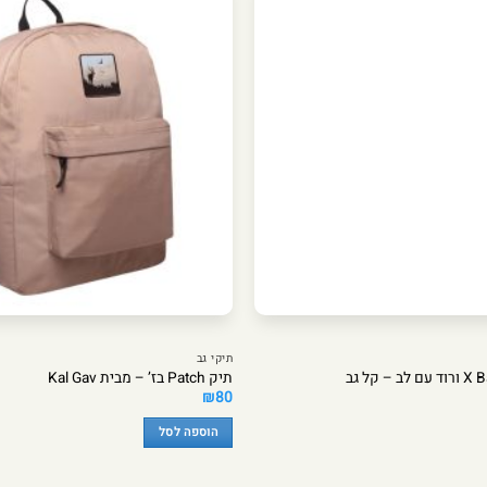
תיקי גב
תיק Patch בז’ – מבית Kal Gav
₪
80
הוספה לסל