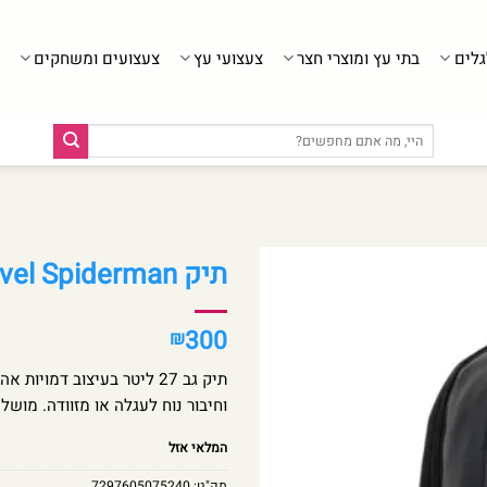
גלים
בתי עץ ומוצרי חצר
צעצועי עץ
צעצועים ומשחקים
חיפוש
עבור:
תיק Marvel Spiderman – מבית Kal Gav
300
₪
תיק גב 27 ליטר בעיצוב דמו
וחיבור נוח לעגלה או מזוודה. מושל
המלאי אזל
מק"ט:
7297605075240