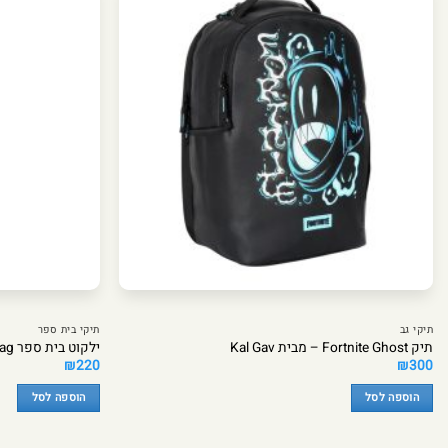
תיקי גב
תיקי בית ספר
תיק Fortnite Ghost – מבית Kal Gav
ילקוט בית ספר X Bag ורוד עם לב – קל גב
₪
220
₪
300
הוספה לסל
הוספה לסל