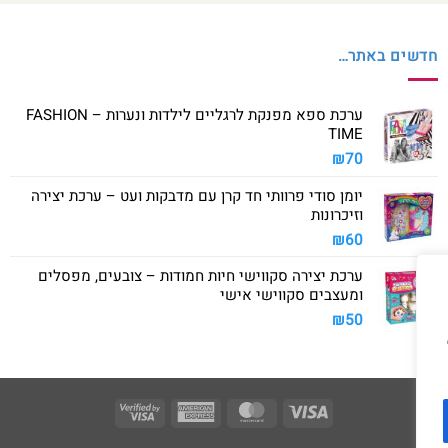
חדשים באתר…
ערכת ספא מפנקת לרגליים לילדות ונערות – FASHION
TIME
₪
70
יומן סודי פרוותי חד קרן עם מדבקות ועט – ערכת יצירה
וזיכרונות
₪
60
ערכת יצירה סקווישי חיות חמודות – צובעים, מפסלים
ומעצבים סקווישי אישי
₪
50
Visa
American
MasterCard
Visa
2
Express