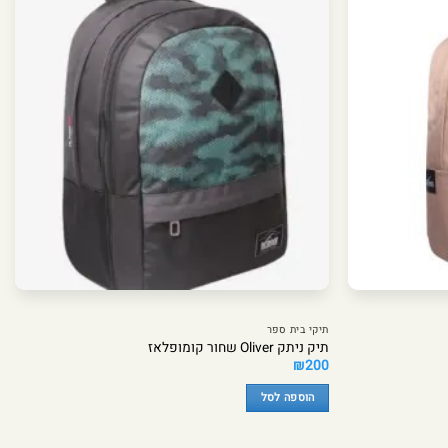
תיקי בית ספר
תיק ניתק Oliver שחור קומופלאז
₪
200
הוספה לסל