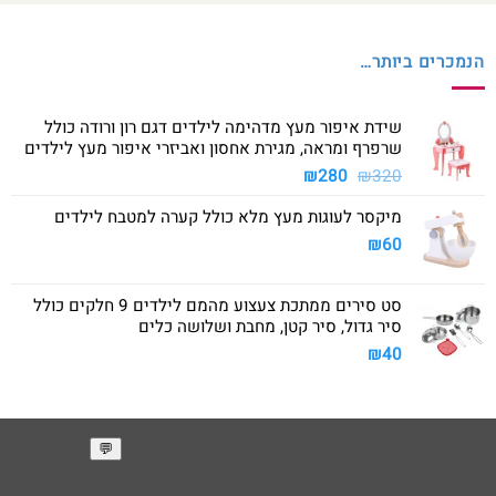
הנמכרים ביותר…
שידת איפור מעץ מדהימה לילדים דגם רון ורודה כולל
שרפרף ומראה, מגירת אחסון ואביזרי איפור מעץ לילדים
המחיר
המחיר
₪
280
₪
320
המקורי
הנוכחי
מיקסר לעוגות מעץ מלא כולל קערה למטבח לילדים
היה:
הוא:
₪280.
₪320.
₪
60
סט סירים ממתכת צעצוע מהמם לילדים 9 חלקים כולל
סיר גדול, סיר קטן, מחבת ושלושה כלים
₪
40