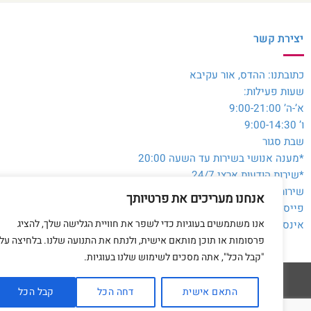
יצירת קשר
כתובתנו: ההדס, אור עקיבא
שעות פעילות:
א’-ה’ 9:00-21:00
ו’ 9:00-14:30
שבת סגור
*מענה אנושי בשירות עד השעה 20:00
*שירות הודעות ארצי 24/7
שירות לקוחות והזמנות:
054-3980564
אנחנו מעריכים את פרטיותך
פייסבוק:
@toysale.co.il
אנו משתמשים בעוגיות כדי לשפר את חוויית הגלישה שלך, להציג
אינסטגרם:
toysalecoil
פרסומות או תוכן מותאם אישית, ולנתח את התנועה שלנו. בלחיצה על
"קבל הכל", אתה מסכים לשימוש שלנו בעוגיות.
התאם אישית
דחה הכל
קבל הכל