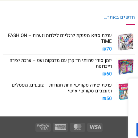
חדשים באתר…
ערכת ספא מפנקת לרגליים לילדות ונערות – FASHION
TIME
₪
70
יומן סודי פרוותי חד קרן עם מדבקות ועט – ערכת יצירה
וזיכרונות
₪
60
ערכת יצירה סקווישי חיות חמודות – צובעים, מפסלים
ומעצבים סקווישי אישי
₪
50
Visa
American
MasterCard
Visa
2
Express