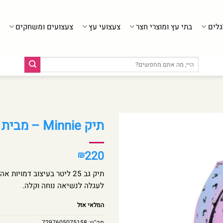
גלים
בתי עץ ומוצרי חצר
צעצועי עץ
צעצועים ומשחקים
חיפוש
עבור:
תיק Minnie – מבית Kal Gav
220
₪
תיק גב 25 ליטר בעיצוב דמו
לעגלה לנשיאה נוחה וקלה.
המלאי אזל
מק"ט:
7297605075158