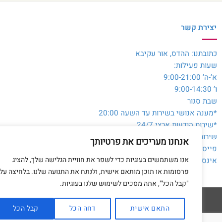
יצירת קשר
כתובתנו: ההדס, אור עקיבא
שעות פעילות:
א’-ה’ 9:00-21:00
ו’ 9:00-14:30
שבת סגור
*מענה אנושי בשירות עד השעה 20:00
*שירות הודעות ארצי 24/7
שירות לקוחות והזמנות:
054-3980564
אנחנו מעריכים את פרטיותך
פייסבוק:
@toysale.co.il
אנו משתמשים בעוגיות כדי לשפר את חוויית הגלישה שלך, להציג
אינסטגרם:
toysalecoil
פרסומות או תוכן מותאם אישית, ולנתח את התנועה שלנו. בלחיצה על
"קבל הכל", אתה מסכים לשימוש שלנו בעוגיות.
התאם אישית
דחה הכל
קבל הכל