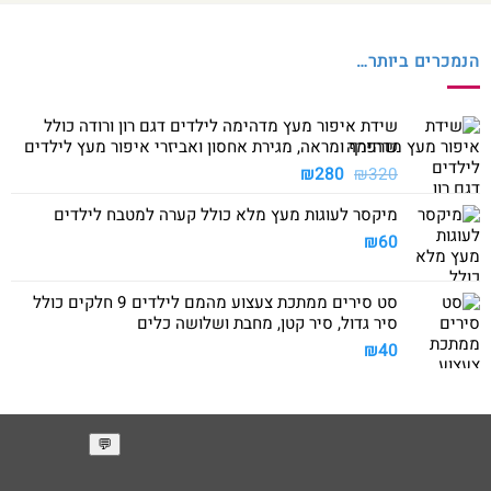
הנמכרים ביותר…
שידת איפור מעץ מדהימה לילדים דגם רון ורודה כולל
שרפרף ומראה, מגירת אחסון ואביזרי איפור מעץ לילדים
המחיר
המחיר
₪
280
₪
320
המקורי
הנוכחי
מיקסר לעוגות מעץ מלא כולל קערה למטבח לילדים
היה:
הוא:
₪280.
₪320.
₪
60
סט סירים ממתכת צעצוע מהמם לילדים 9 חלקים כולל
סיר גדול, סיר קטן, מחבת ושלושה כלים
₪
40