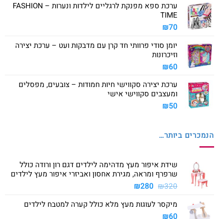
ערכת ספא מפנקת לרגליים לילדות ונערות – FASHION
TIME
₪
70
יומן סודי פרוותי חד קרן עם מדבקות ועט – ערכת יצירה
וזיכרונות
₪
60
ערכת יצירה סקווישי חיות חמודות – צובעים, מפסלים
ומעצבים סקווישי אישי
₪
50
הנמכרים ביותר…
שידת איפור מעץ מדהימה לילדים דגם רון ורודה כולל
שרפרף ומראה, מגירת אחסון ואביזרי איפור מעץ לילדים
המחיר
המחיר
₪
280
₪
320
המקורי
הנוכחי
מיקסר לעוגות מעץ מלא כולל קערה למטבח לילדים
היה:
הוא:
₪280.
₪320.
₪
60