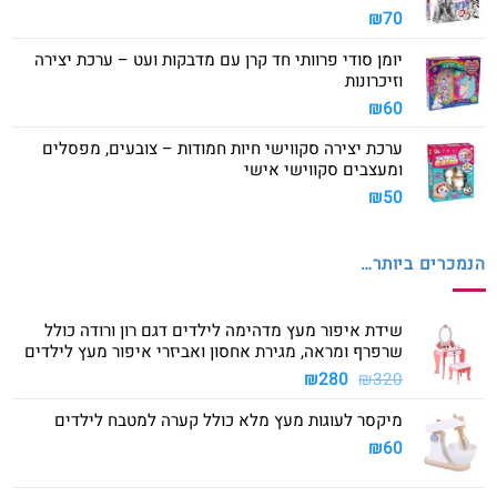
₪
70
יומן סודי פרוותי חד קרן עם מדבקות ועט – ערכת יצירה
וזיכרונות
₪
60
ערכת יצירה סקווישי חיות חמודות – צובעים, מפסלים
ומעצבים סקווישי אישי
₪
50
הנמכרים ביותר…
שידת איפור מעץ מדהימה לילדים דגם רון ורודה כולל
שרפרף ומראה, מגירת אחסון ואביזרי איפור מעץ לילדים
המחיר
המחיר
₪
280
₪
320
המקורי
הנוכחי
מיקסר לעוגות מעץ מלא כולל קערה למטבח לילדים
היה:
הוא:
₪280.
₪320.
₪
60