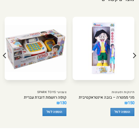
תינוקות ופעוטות
צעצועי SPARK TOYS
מני ממטרה – בובה אינטראקטיבית
קופה רושמת דוברת עברית
₪
130
₪
150
הוספה לסל
הוספה לסל