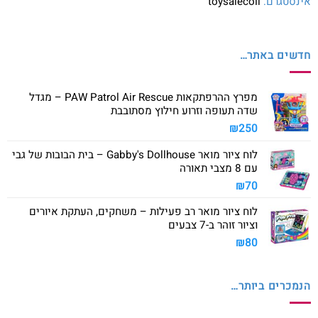
אינסטגרם:
toysalecoil
חדשים באתר…
מפרץ ההרפתקאות PAW Patrol Air Rescue – מגדל
שדה תעופה וזרוע חילוץ מסתובבת
₪
250
לוח ציור מואר Gabby's Dollhouse – בית הבובות של גבי
עם 8 מצבי תאורה
₪
70
לוח ציור מואר רב פעילות – משחקים, העתקת איורים
וציור זוהר ב-7 צבעים
₪
80
הנמכרים ביותר…