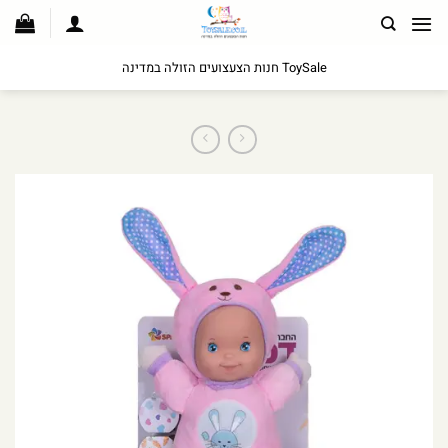
לג
תוכן
ToySale חנות הצעצועים הזולה במדינה