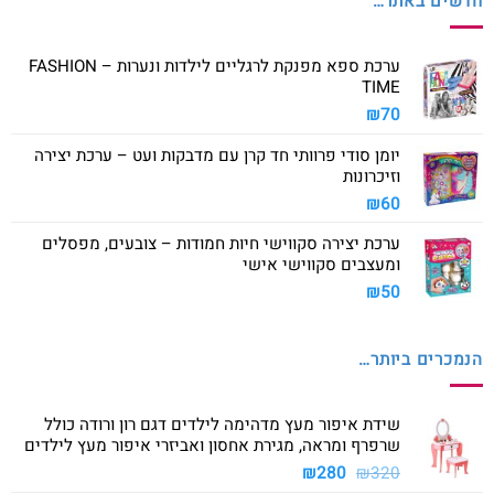
חדשים באתר…
ערכת ספא מפנקת לרגליים לילדות ונערות – FASHION
TIME
₪
70
יומן סודי פרוותי חד קרן עם מדבקות ועט – ערכת יצירה
וזיכרונות
₪
60
ערכת יצירה סקווישי חיות חמודות – צובעים, מפסלים
ומעצבים סקווישי אישי
₪
50
הנמכרים ביותר…
שידת איפור מעץ מדהימה לילדים דגם רון ורודה כולל
שרפרף ומראה, מגירת אחסון ואביזרי איפור מעץ לילדים
המחיר
המחיר
₪
280
₪
320