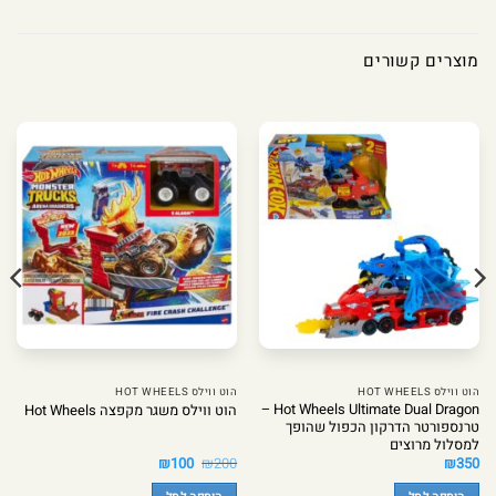
מוצרים קשורים
הוט ווילס HOT WHEELS
הוט ווילס HOT WHEELS
Hot Wheels Ultimate Dual Dragon –
הוט ווילס משגר מקפצה Hot Wheels
טרנספורטר הדרקון הכפול שהופך
למסלול מרוצים
המחיר
המחיר
₪
100
₪
200
₪
350
המקורי
הנוכחי
היה:
הוא: