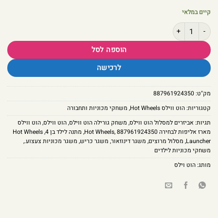
קיים במלאי
כמות של משגר חיות עוצמתי Hot Wheels – דגם כריש או דינוזאור לחיבור למסלולים
הוספה לסל
לרכישה
מק"ט:
887961924350
קטגוריות:
הוט ווילס Hot Wheels
,
משחקי מכוניות ותחבורה
תגיות:
אביזרים למסלול הוט ווילס
,
משחק גורילה הוט ווילס
,
הוט ווילס
,
הוט ווילס
מארז אליפות לבחירה Hot Wheels
887961924350
,
,
מתנה לילד בן 4
,
Hot Wheels
Launcher
,
מסלול מרוצים
,
משגר דינוזאור
,
משגר כריש
,
משגר מכוניות צעצוע.
,
משחקי מכוניות לילדים
מותג:
הוט וילס