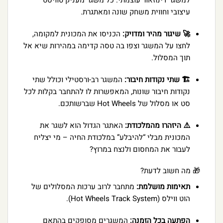
למשגר דינוזאור עוצמתי. כל משגר מעניק טוויסט
עיצובי וחווית משחק שונה ומאתגרת.
🚀 שיגור מהיר ומדויק:
הכניסו את המכונית למקומה,
לחצו על המשגר וצפו בה טסה קדימה במהירות שיא אל
תוך המסלול.
🏗️ שתי נקודות חיבור:
המשגר רב-ורסטילי וכולל שתי
נקודות חיבור שונות, המאפשרות לו להתחבר בקלות לכל
סט או מסלול של Hot Wheels שברשותכם.
⚠️ היזהרו מהמלכודת:
האתגר הגדול הוא לשגר את
המכונית מבלי “להיבלע” במלכודת החיה – מי יצליח
לעבור את המחסום ולנצח במרוץ?
🎁 מה חשוב לדעת?
תאימות מושלמת:
מתחבר לרוב ערכות המסלולים של
הוט ווילס (Hot Wheels Track System).
הפתעה בכל הזמנה:
המשגרים מסופקים בהתאם