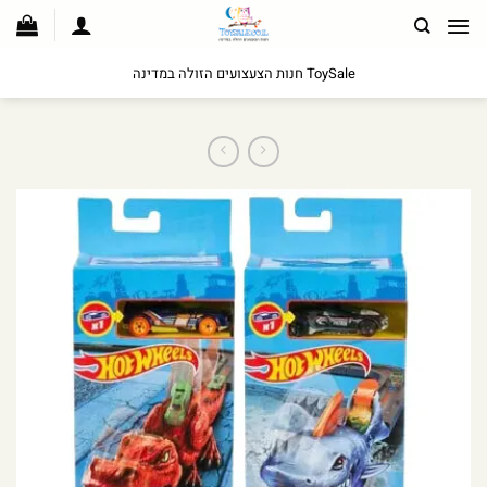
לג
תוכן
ToySale חנות הצעצועים הזולה במדינה